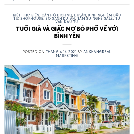
BIỆT THỰ BIỂN
,
CĂN HỘ DỊCH VỤ
,
DỰ ÁN
,
KINH NGHIỆM ĐẦU
TƯ
,
SHOPHOUSE
,
SO SÁNH DỰ ÁN
,
TÂM SỰ NGHỀ SALE
,
TƯ
VẤN ĐẦU TƯ
TUỔI GIÀ VÀ GIẤC MƠ BỎ PHỐ VỀ VỚI
BÌNH YÊN
POSTED ON
THÁNG 6 16, 2021
BY
ANKHANGREAL
MARKETING