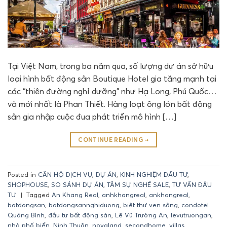
Tại Việt Nam, trong ba năm qua, số lượng dự án sở hữu
loại hình bất động sản Boutique Hotel gia tăng mạnh tại
các “thiên đường nghỉ dưỡng” như Hạ Long, Phú Quốc…
và mới nhất là Phan Thiết. Hàng loạt ông lớn bất động
sản gia nhập cuộc đua phát triển mô hình […]
CONTINUE READING
→
Posted in
CĂN HỘ DỊCH VỤ
,
DỰ ÁN
,
KINH NGHIỆM ĐẦU TƯ
,
SHOPHOUSE
,
SO SÁNH DỰ ÁN
,
TÂM SỰ NGHỀ SALE
,
TƯ VẤN ĐẦU
TƯ
|
Tagged
An Khang Real
,
anhkhangreal
,
ankhangreal
,
batdongsan
,
batdongsannghiduong
,
biệt thự ven sông
,
condotel
Quảng Bình
,
đầu tư bất động sản
,
Lê Vũ Trường An
,
levutruongan
,
nhà phố biển
,
Ninh Thuận
,
novaland
,
secondhome
,
villas