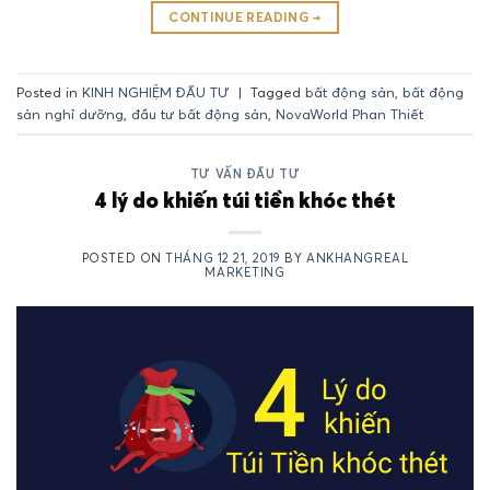
CONTINUE READING
→
Posted in
KINH NGHIỆM ĐẦU TƯ
|
Tagged
bất động sản
,
bất động
sản nghỉ dưỡng
,
đầu tư bất động sản
,
NovaWorld Phan Thiết
TƯ VẤN ĐẦU TƯ
4 lý do khiến túi tiền khóc thét
POSTED ON
THÁNG 12 21, 2019
BY
ANKHANGREAL
MARKETING