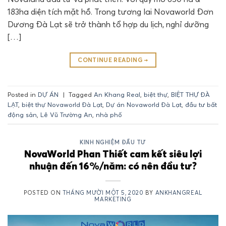
183ha diện tích mặt hồ. Trong tương lai Novaworld Đơn
Dương Đà Lạt sẽ trở thành tổ hợp du lịch, nghỉ dưỡng
[…]
CONTINUE READING
→
Posted in
DỰ ÁN
|
Tagged
An Khang Real
,
biệt thự
,
BIỆT THỰ ĐÀ
LẠT
,
biệt thự Novaworld Đà Lạt
,
Dự án Novaworld Đà Lạt
,
đầu tư bất
động sản
,
Lê Vũ Trường An
,
nhà phố
KINH NGHIỆM ĐẦU TƯ
NovaWorld Phan Thiết cam kết siêu lợi
nhuận đến 16%/năm: có nên đầu tư?
POSTED ON
THÁNG MƯỜI MỘT 5, 2020
BY
ANKHANGREAL
MARKETING