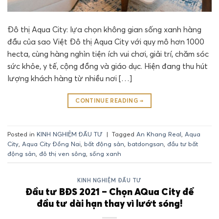
Đô thị Aqua City: lựa chọn không gian sống xanh hàng
đầu của sao Việt Đô thị Aqua City với quy mô hơn 1000
hecta, cùng hàng nghìn tiện ích vui chơi, giải trí, chăm sóc
sức khỏe, y tế, cộng đồng và giáo dục. Hiện đang thu hút
lượng khách hàng từ nhiều nơi […]
CONTINUE READING
→
Posted in
KINH NGHIỆM ĐẦU TƯ
|
Tagged
An Khang Real
,
Aqua
City
,
Aqua City Đồng Nai
,
bất động sản
,
batdongsan
,
đầu tư bất
động sản
,
đô thị ven sông
,
sống xanh
KINH NGHIỆM ĐẦU TƯ
Đầu tư BĐS 2021 – Chọn AQua City để
đầu tư dài hạn thay vì lướt sóng!