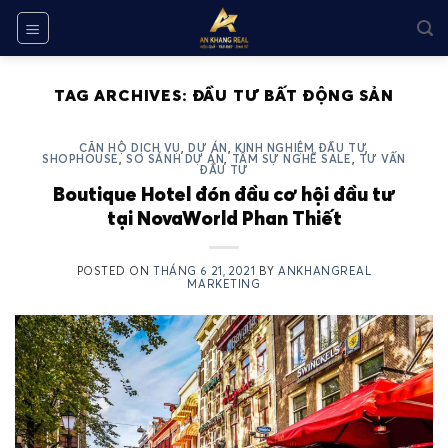
Skip
to
content
TAG ARCHIVES:
ĐẦU TƯ BẤT ĐỘNG SẢN
CĂN HỘ DỊCH VỤ
,
DỰ ÁN
,
KINH NGHIỆM ĐẦU TƯ
,
SHOPHOUSE
,
SO SÁNH DỰ ÁN
,
TÂM SỰ NGHỀ SALE
,
TƯ VẤN
ĐẦU TƯ
Boutique Hotel đón đầu cơ hội đầu tư
tại NovaWorld Phan Thiết
POSTED ON
THÁNG 6 21, 2021
BY
ANKHANGREAL
MARKETING