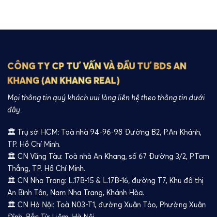
CÔNG TY CP TƯ VẤN VÀ ĐẦU TƯ BDS AN
KHANG (AN KHANG REAL)
Mọi thông tin quý khách vui lòng liên hệ theo thông tin dưới
đây.
🏛️ Trụ sở HCM: Toà nhà 94-96-98 Đường B2, P.An Khánh,
TP. Hồ Chí Minh.
🏛️ CN Vũng Tàu: Toà nhà An Khang, số 67 Đường 3/2, P.Tam
Thắng, TP. Hồ Chí Minh.
🏛️ CN Nha Trang: L.17B-15 & L.17B-16, đường T7, Khu đô thị
An Bình Tân, Nam Nha Trang, Khánh Hòa.
🏛️ CN Hà Nội: Toà N03-T1, đường Xuân Tảo, Phường Xuân
Đỉnh, Bắc Từ Liêm, Hà Nội.