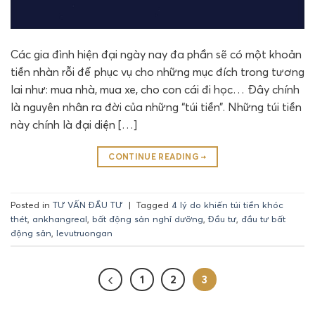
Các gia đình hiện đại ngày nay đa phần sẽ có một khoản
tiền nhàn rỗi để phục vụ cho những mục đích trong tương
lai như: mua nhà, mua xe, cho con cái đi học… Đây chính
là nguyên nhân ra đời của những “túi tiền”. Những túi tiền
này chính là đại diện […]
CONTINUE READING
→
Posted in
TƯ VẤN ĐẦU TƯ
|
Tagged
4 lý do khiến túi tiền khóc
thét
,
ankhangreal
,
bất động sản nghỉ dưỡng
,
Đầu tư
,
đầu tư bất
động sản
,
levutruongan
1
2
3