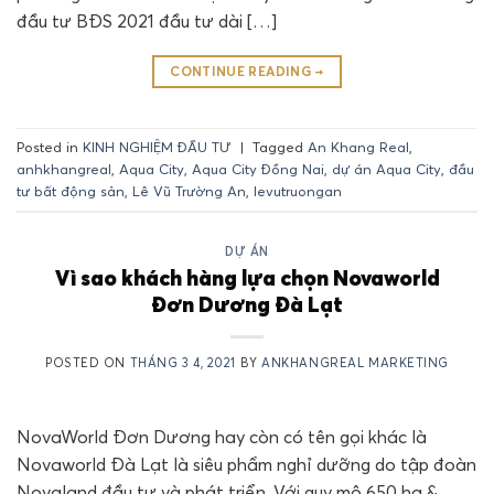
đầu tư BĐS 2021 đầu tư dài […]
CONTINUE READING
→
Posted in
KINH NGHIỆM ĐẦU TƯ
|
Tagged
An Khang Real
,
anhkhangreal
,
Aqua City
,
Aqua City Đồng Nai
,
dự án Aqua City
,
đầu
tư bất động sản
,
Lê Vũ Trường An
,
levutruongan
DỰ ÁN
Vì sao khách hàng lựa chọn Novaworld
Đơn Dương Đà Lạt
POSTED ON
THÁNG 3 4, 2021
BY
ANKHANGREAL MARKETING
NovaWorld Đơn Dương hay còn có tên gọi khác là
Novaworld Đà Lạt là siêu phẩm nghỉ dưỡng do tập đoàn
Novaland đầu tư và phát triển. Với quy mô 650 ha &