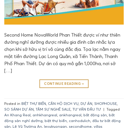
Second Home NovaWorld Phan Thiết được ví như thiên
đường nghỉ dưỡng được nhiều gia đình cân nhắc lựa
chọn khi sở hữu vị trí vô cùng đắc địa. Tọa lạc nằm ngay
mặt tiền đường Lạc Long Quân, xã Tiến Thành, Thanh
Phố Phan Thiết. Dự án có quy mô gần 1,000ha, nơi sở
[…]
CONTINUE READING
→
Posted in
BIỆT THỰ BIỂN
,
CĂN HỘ DỊCH VỤ
,
DỰ ÁN
,
SHOPHOUSE
,
SO SÁNH DỰ ÁN
,
TÂM SỰ NGHỀ SALE
,
TƯ VẤN ĐẦU TƯ
|
Tagged
An Khang Real
,
anhkhangreal
,
ankhangreal
,
bất động sản
,
bất
động sản nghỉ dưỡng
,
biệt thự biển
,
canhodulich
,
đầu tư bất động
sản
,
Lê Vũ Trường An
,
levutruongan
,
secondhome
,
villas