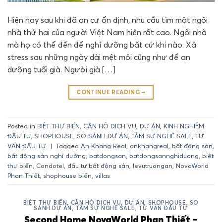
Hiện nay sau khi đã an cư ổn định, nhu cầu tìm một ngôi
nhà thứ hai của người Việt Nam hiện rất cao. Ngôi nhà
mà họ có thể đến để nghỉ dưỡng bất cứ khi nào. Xả
stress sau những ngày dài mệt mỏi cũng như để an
dưỡng tuổi già. Người già […]
CONTINUE READING
→
Posted in
BIỆT THỰ BIỂN
,
CĂN HỘ DỊCH VỤ
,
DỰ ÁN
,
KINH NGHIỆM
ĐẦU TƯ
,
SHOPHOUSE
,
SO SÁNH DỰ ÁN
,
TÂM SỰ NGHỀ SALE
,
TƯ
VẤN ĐẦU TƯ
|
Tagged
An Khang Real
,
ankhangreal
,
bất động sản
,
bất động sản nghỉ dưỡng
,
batdongsan
,
batdongsannghiduong
,
biệt
thự biển
,
Condotel
,
đầu tư bất động sản
,
levutruongan
,
NovaWorld
Phan Thiết
,
shophouse biển
,
villas
BIỆT THỰ BIỂN
,
CĂN HỘ DỊCH VỤ
,
DỰ ÁN
,
SHOPHOUSE
,
SO
SÁNH DỰ ÁN
,
TÂM SỰ NGHỀ SALE
,
TƯ VẤN ĐẦU TƯ
Second Home NovaWorld Phan Thiết –