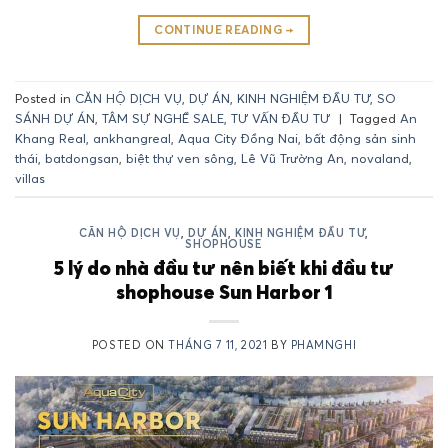
CONTINUE READING
→
Posted in
CĂN HỘ DỊCH VỤ
,
DỰ ÁN
,
KINH NGHIỆM ĐẦU TƯ
,
SO
SÁNH DỰ ÁN
,
TÂM SỰ NGHỀ SALE
,
TƯ VẤN ĐẦU TƯ
|
Tagged
An
Khang Real
,
ankhangreal
,
Aqua City Đồng Nai
,
bất động sản sinh
thái
,
batdongsan
,
biệt thự ven sông
,
Lê Vũ Trường An
,
novaland
,
villas
CĂN HỘ DỊCH VỤ
,
DỰ ÁN
,
KINH NGHIỆM ĐẦU TƯ
,
SHOPHOUSE
5 lý do nhà đầu tư nên biết khi đầu tư
shophouse Sun Harbor 1
POSTED ON
THÁNG 7 11, 2021
BY
PHAMNGHI