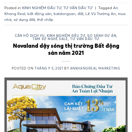
Posted in
KINH NGHIỆM ĐẦU TƯ
,
TƯ VẤN ĐẦU TƯ
|
Tagged
An
Khang Real
,
bất động sản
,
batdongsan
,
đất
,
Lê Vũ Trường An
,
mua
nhà
,
sử dụng đất
,
thế chấp
CĂN HỘ DỊCH VỤ
,
KINH NGHIỆM ĐẦU TƯ
,
SO SÁNH DỰ ÁN
,
TÂM SỰ NGHỀ SALE
,
TƯ VẤN ĐẦU TƯ
Novaland dậy sóng thị trường Bất động
sản năm 2021
POSTED ON
THÁNG 9 5, 2021
BY
ANKHANGREAL MARKETING