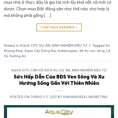
mua nhà ở thực đây là gia tài tích lũy khá vất vả mới có
được. Chọn mua Bất động sản như thế nào cho hợp lý
mà không phải gồng […]
CONTINUE READING
→
Posted in
AQUA CITY
,
DỰ ÁN
,
KINH NGHIỆM ĐẦU TƯ
|
Tagged
An
Khang Real
,
Aqua City Đồng Nai
,
batdongsan
,
đô thị ven sông
,
Lê
Vũ Trường An
AQUA CITY
,
CĂN HỘ DỊCH VỤ
,
DỰ ÁN
,
KINH NGHIỆM ĐẦU TƯ
Sức Hấp Dẫn Của BĐS Ven Sông Và Xu
Hướng Sống Gần Với Thiên Nhiên
POSTED ON
THÁNG 9 17, 2021
BY
ANKHANGREAL MARKETING