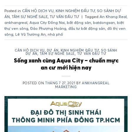
Posted in
CĂN HỘ DỊCH VỤ
,
KINH NGHIỆM ĐẦU TƯ
,
SO SÁNH DỰ
ÁN
,
TÂM SỰ NGHỀ SALE
,
TƯ VẤN ĐẦU TƯ
|
Tagged
An Khang Real
,
ankhangreal
,
Aqua City Đồng Nai
,
bất động sản
,
batdongsan
,
biệt
thự ven sông
,
Đảo Phượng Hoàng
,
đầu tư bất động sản
,
đô thị ven
sông
,
Lê Vũ Trường An
,
nhà phố
CĂN HỘ DỊCH VỤ
,
DỰ ÁN
,
KINH NGHIỆM ĐẦU TƯ
,
SO SÁNH
DỰ ÁN
,
TÂM SỰ NGHỀ SALE
,
TƯ VẤN ĐẦU TƯ
Sống xanh cùng Aqua City – chuẩn mực
an cư mới hiện nay
POSTED ON
THÁNG 7 27, 2021
BY
ANKHANGREAL
MARKETING