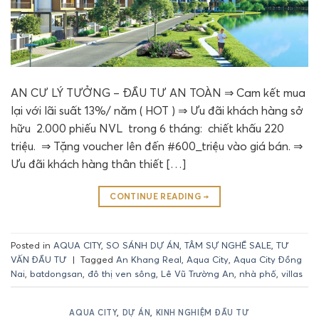
AN CƯ LÝ TƯỞNG – ĐẦU TƯ AN TOÀN ⇒ Cam kết mua
lại với lãi suất 13%/ năm ( HOT ) ⇒ Ưu đãi khách hàng sở
hữu 2.000 phiếu NVL trong 6 tháng: chiết khấu 220
triệu. ⇒ Tặng voucher lên đến #600_triệu vào giá bán. ⇒
Ưu đãi khách hàng thân thiết […]
CONTINUE READING
→
Posted in
AQUA CITY
,
SO SÁNH DỰ ÁN
,
TÂM SỰ NGHỀ SALE
,
TƯ
VẤN ĐẦU TƯ
|
Tagged
An Khang Real
,
Aqua City
,
Aqua City Đồng
Nai
,
batdongsan
,
đô thị ven sông
,
Lê Vũ Trường An
,
nhà phố
,
villas
AQUA CITY
,
DỰ ÁN
,
KINH NGHIỆM ĐẦU TƯ