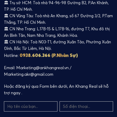
🏛️ Trụ sở HCM: Toà nhà 94-96-98 Đường B2, P.An Khánh,
TP. Hồ Chí Minh.
🏛️ CN Vũng Tàu: Toà nhà An Khang, số 67 Đường 3/2, P.Tam
Thắng, TP. Hồ Chí Minh.
🏛️ CN Nha Trang: L.17B-15 & L.17B-16, đường T7, Khu đô thị
An Bình Tân, Nam Nha Trang, Khánh Hòa.
🏛️ CN Hà Nội: Toà N03-T1, đường Xuân Tảo, Phường Xuân
Đỉnh, Bắc Từ Liêm, Hà Nội.
0938.606.366 (P.Nhân Sự)
Hotline:
Email: Marketing@ankhangreal.vn /
Marketing.akr@gmail.com
Hoặc đăng ký qua Form bên dưới, An Khang Real sẽ hỗ
trợ ngay .