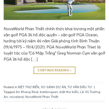
NovaWorld Phan Thiết chính thức khai trương một phần
sân golf PGA 36 hố độc quyền – sân golf PGA Ocean,
hướng tới kỷ niệm 46 năm Giải phóng tỉnh Bình Thuận
(19/4/1975 – 19/4/2021). PGA NovaWorld Phan Thiet là
tuyệt tác của “Cá Mập Trắng” Greg Norman Cụm sân golf
PGA 36 hố độc […]
CONTINUE READING
→
Posted in
BIỆT THỰ BIỂN
,
SO SÁNH DỰ ÁN
,
TƯ VẤN ĐẦU TƯ
|
Tagged
An Khang Real
,
batdongsan
,
biệt thự biển
,
Lê Vũ Trường
An
,
novaland
,
NovaWorld Phan Thiết