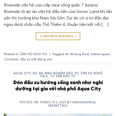
Riverside căn hộ cao cấp view sông quận 7 Asiana
Riverside là dự án căn hộ đầu tiên của Gotec Land khi lấn
sân thị trường khu Nam Sài Gòn. Dự án có vị trí đắc địa
ngay dưới chân cầu Thủ Thiêm 4, thuận tiện kết nối […]
CONTINUE READING
→
Posted in
CĂN HỘ DỊCH VỤ
|
Tagged
An Khang Real
,
batdongsan
,
Condotel
,
đầu tư bất động sản
AQUA CITY
,
DỰ ÁN
,
KINH NGHIỆM ĐẦU TƯ
,
TÂM SỰ NGHỀ
SALE
,
TƯ VẤN ĐẦU TƯ
Đón đầu xu hướng sống xanh như nghỉ
dưỡng tại gia với nhà phố Aqua City
POSTED ON
THÁNG 10 2, 2021
BY
ANKHANGREAL
MARKETING