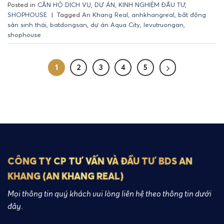
Posted in
CĂN HỘ DỊCH VỤ
,
DỰ ÁN
,
KINH NGHIỆM ĐẦU TƯ
,
SHOPHOUSE
|
Tagged
An Khang Real
,
anhkhangreal
,
bất động
sản sinh thái
,
batdongsan
,
dự án Aqua City
,
levutruongan
,
shophouse
1
2
3
4
5
CÔNG TY CP TƯ VẤN VÀ ĐẦU TƯ BDS AN
KHANG (AN KHANG REAL)
Mọi thông tin quý khách vui lòng liên hệ theo thông tin dưới
đây.