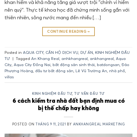
khan hiếm và khả năng tăng giá vượt trội ‘’chính vì hiếm
nên quý’’. Thực tế khoa học đã chứng minh sống gần với
thiên nhiên, sông nước mang đến nhiều […]
CONTINUE READING
→
Posted in
AQUA CITY
,
CĂN HỘ DỊCH VỤ
,
DỰ ÁN
,
KINH NGHIỆM ĐẦU
TƯ
|
Tagged
An Khang Real
,
anhkhangreal
,
ankhangreal
,
Aqua
City
,
Aqua City Đồng Nai
,
bất động sản sinh thái
,
batdongsan
,
Đảo
Phượng Hoàng
,
đầu tư bất động sản
,
Lê Vũ Trường An
,
nhà phố
,
villas
KINH NGHIỆM ĐẦU TƯ
,
TƯ VẤN ĐẦU TƯ
6 cách kiểm tra nhà đất bạn định mua có
bị thế chấp hay không
POSTED ON
THÁNG 9 11, 2021
BY
ANKHANGREAL MARKETING