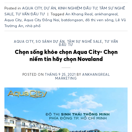
Posted in
AQUA CITY
,
DỰ ÁN
,
KINH NGHIỆM ĐẦU TƯ
,
TÂM SỰ NGHỀ
SALE
,
TƯ VẤN ĐẦU TƯ
|
Tagged
An Khang Real
,
ankhangreal
,
Aqua City
,
Aqua City Đồng Nai
,
batdongsan
,
đô thị ven sông
,
Lê Vũ
Trường An
,
nhà phố
AQUA CITY
,
SO SÁNH DỰ ÁN
,
TÂM SỰ NGHỀ SALE
,
TƯ VẤN
ĐẦU TƯ
Chọn sống khỏe chọn Aqua City- Chọn
niềm tin hãy chọn Novaland
POSTED ON
THÁNG 9 25, 2021
BY
ANKHANGREAL
MARKETING