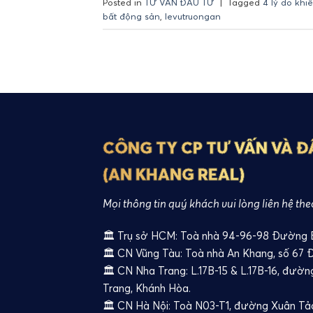
Posted in
TƯ VẤN ĐẦU TƯ
|
Tagged
4 lý do khiế
bất động sản
,
levutruongan
CÔNG TY CP TƯ VẤN VÀ Đ
(AN KHANG REAL)
Mọi thông tin quý khách vui lòng liên hệ the
🏛️ Trụ sở HCM: Toà nhà 94-96-98 Đường B2
🏛️ CN Vũng Tàu: Toà nhà An Khang, số 67 
🏛️ CN Nha Trang: L.17B-15 & L.17B-16, đườ
Trang, Khánh Hòa.
🏛️ CN Hà Nội: Toà N03-T1, đường Xuân Tả