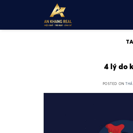
Skip
to
content
TA
4 lý do 
POSTED ON
THÁN