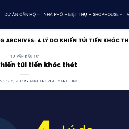
DỰ ÁN CĂN HỘ
NHÀ PHỐ – BIỆT THỰ – SHOPHOUSE
G ARCHIVES:
4 LÝ DO KHIẾN TÚI TIỀN KHÓC T
TƯ VẤN ĐẦU TƯ
khiến túi tiền khóc thét
G 12 21, 2019
BY
ANKHANGREAL MARKETING