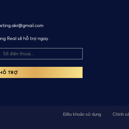
keting.akr@gmail.com
g Real sẽ hỗ trợ ngay .
Điều khoản sử dụng
Chính s