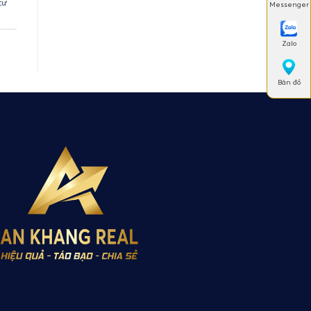
tư
Messenger
Zalo
Bản đồ