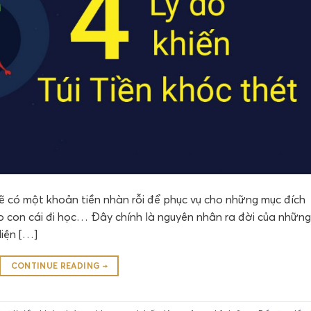
sẽ có một khoản tiền nhàn rỗi để phục vụ cho những mục đích
ho con cái đi học… Đây chính là nguyên nhân ra đời của những
diện […]
CONTINUE READING
→