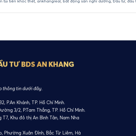
n túi tiền khóc thét
,
ankhangreal
,
bất động sản nghỉ dưỡng
,
Đầu tư
,
đầu 
ẦU TƯ BDS AN KHANG
o thông tin dưới đây.
, P.An Khánh, TP. Hồ Chí Minh.
Đường 3/2, P.Tam Thắng, TP. Hồ Chí Minh.
ng T7, Khu đô thị An Bình Tân, Nam Nha
o, Phường Xuân Đỉnh, Bắc Từ Liêm, Hà