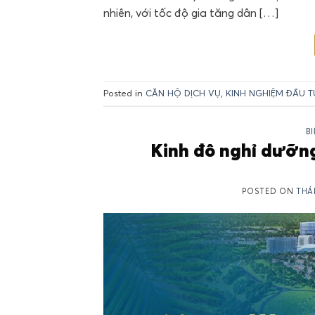
nhiên, với tốc độ gia tăng dân […]
Posted in
CĂN HỘ DỊCH VỤ
,
KINH NGHIỆM ĐẦU T
B
Kinh đô nghỉ dưỡn
POSTED ON
THÁ