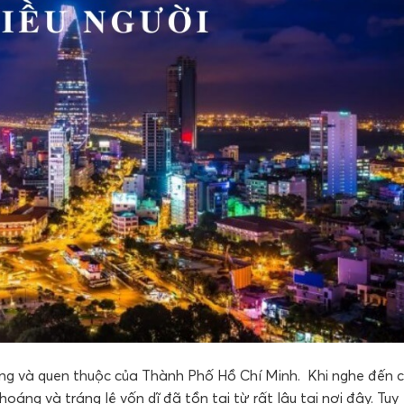
ơng và quen thuộc của Thành Phố Hồ Chí Minh. Khi nghe đến c
oáng và tráng lệ vốn dĩ đã tồn tại từ rất lâu tại nơi đây. Tuy