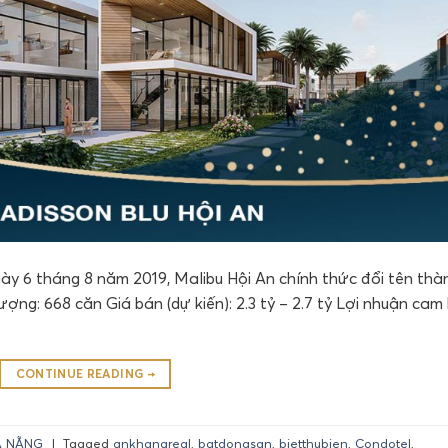
ày 6 tháng 8 năm 2019, Malibu Hội An chính thức đổi tên thà
ượng: 668 căn Giá bán (dự kiến): 2.3 tỷ – 2.7 tỷ Lợi nhuận cam
CONTINUE READING
→
À NẴNG
|
Tagged
ankhangreal
,
batdongsan
,
bietthubien
,
Condotel
,