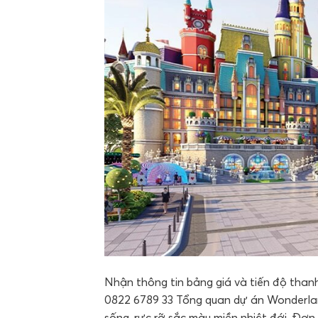
Nhận thông tin bảng giá và tiến độ tha
0822 6789 33 Tổng quan dự án Wonderla
sống, rực rỡ sắc màu miền nhiệt đới. Đơn