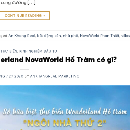
n cung đường […]
CONTINUE READING
→
gged
An Khang Real
,
bất động sản
,
nhà phố
,
NovaWorld Phan Thiết
,
villas
 THỰ BIỂN
,
KINH NGHIỆM ĐẦU TƯ
derland NovaWorld Hồ Tràm có gì?
NG 7 29, 2020
BY
ANKHANGREAL MARKETING