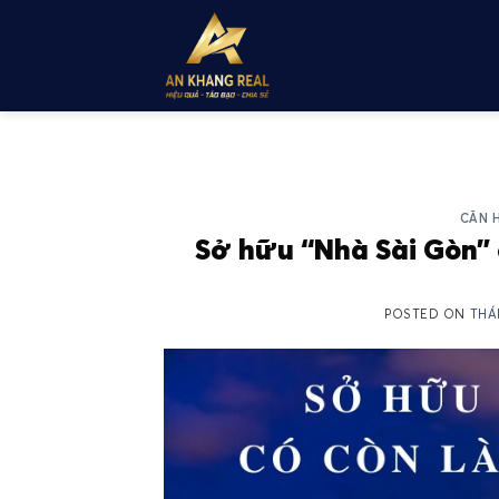
Skip
to
content
CĂN 
Sở hữu “Nhà Sài Gòn”
POSTED ON
THÁ