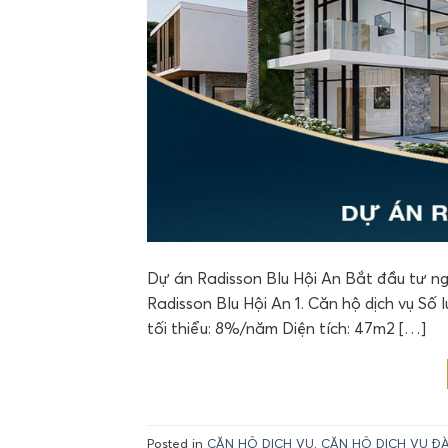
Dự án Radisson Blu Hội An Bắt đầu tư ng
Radisson Blu Hội An 1. Căn hộ dịch vụ Số l
tối thiểu: 8%/năm Diện tích: 47m2 […]
Posted in
CĂN HỘ DỊCH VỤ
,
CĂN HỘ DỊCH VỤ Đ