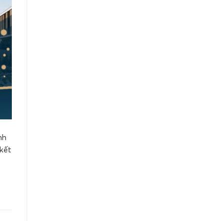
nh
 kết