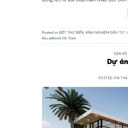
Posted in
BIỆT THỰ BIỂN
,
KINH NGHIỆM ĐẦU TƯ
NovaWorld Hồ Tràm
CĂN HỘ
Dự án
POSTED ON
THÁ