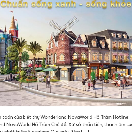
nh toán của biệt thựWonderland NovaWorld Hồ Tràm Hotline:
nd NovaWorld Hồ Tràm Chủ đề: Xứ sở thần tiên, thanh âm cu
 vị phát triển: Novaland Quy mô : 9 ha […]