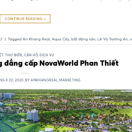
CONTINUE READING
→
Ư
|
Tagged
An Khang Real
,
Aqua City
,
bất động sản
,
Lê Vũ Trường An
,
v
IỆT THỰ BIỂN
,
CĂN HỘ DỊCH VỤ
g đẳng cấp NovaWorld Phan Thiết
NG 8 20, 2020
BY
ANKHANGREAL MARKETING