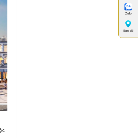
Zalo
Bản đồ
ộc