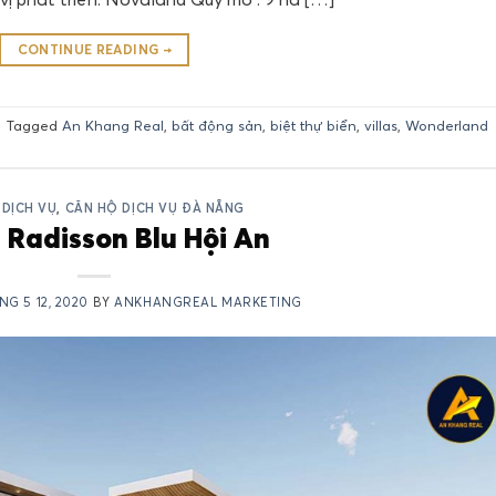
CONTINUE READING
→
|
Tagged
An Khang Real
,
bất động sản
,
biệt thự biển
,
villas
,
Wonderland
 DỊCH VỤ
,
CĂN HỘ DỊCH VỤ ĐÀ NẴNG
 Radisson Blu Hội An
NG 5 12, 2020
BY
ANKHANGREAL MARKETING