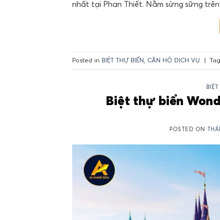
nhất tại Phan Thiết. Nằm sừng sững trê
Posted in
BIỆT THỰ BIỂN
,
CĂN HỘ DỊCH VỤ
|
Ta
BIỆT
Biệt thự biển Won
POSTED ON
THÁ