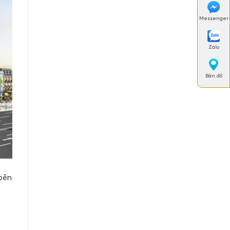
Messenger
Zalo
Bản đồ
 bên