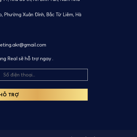
o, Phường Xuân Đỉnh, Bắc Từ Liêm, Hà
keting.akr@gmail.com
g Real sẽ hỗ trợ ngay .