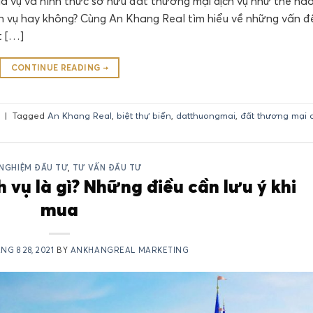
ĩa vụ và hình thức sở hữu đất thương mại dịch vụ như thế nào
h vụ hay không? Cùng An Khang Real tìm hiểu về những vấn đ
t […]
CONTINUE READING
→
|
Tagged
An Khang Real
,
biệt thự biển
,
datthuongmai
,
đất thương mại 
 NGHIỆM ĐẦU TƯ
,
TƯ VẤN ĐẦU TƯ
 vụ là gì? Những điều cần lưu ý khi
mua
NG 8 28, 2021
BY
ANKHANGREAL MARKETING