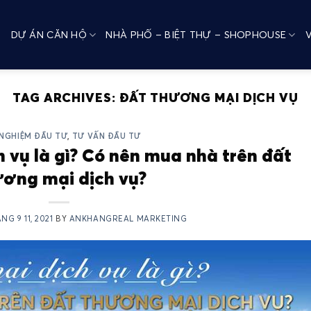
DỰ ÁN CĂN HỘ
NHÀ PHỐ – BIỆT THỰ – SHOPHOUSE
TAG ARCHIVES:
ĐẤT THƯƠNG MẠI DỊCH VỤ
 NGHIỆM ĐẦU TƯ
,
TƯ VẤN ĐẦU TƯ
 vụ là gì? Có nên mua nhà trên đất
ơng mại dịch vụ?
NG 9 11, 2021
BY
ANKHANGREAL MARKETING