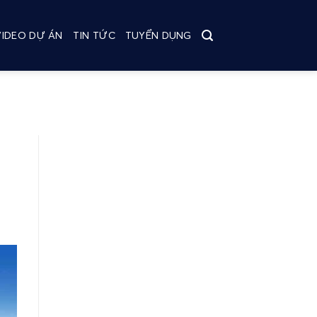
VIDEO DỰ ÁN
TIN TỨC
TUYỂN DỤNG