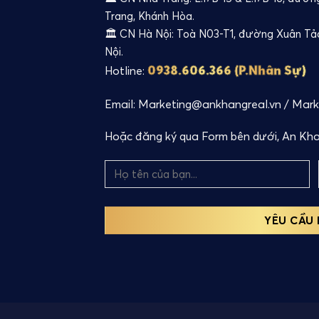
Trang, Khánh Hòa.
🏛️ CN Hà Nội: Toà N03-T1, đường Xuân Tả
Nội.
0938.606.366 (P.Nhân Sự)
Hotline:
Email: Marketing@ankhangreal.vn / Mar
Hoặc đăng ký qua Form bên dưới, An Khan