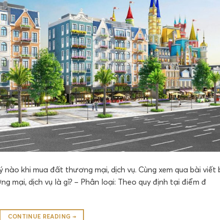
ý nào khi mua đất thương mại, dịch vụ. Cùng xem qua bài viết
ng mại, dịch vụ là gì? – Phân loại: Theo quy định tại điểm đ
CONTINUE READING
→