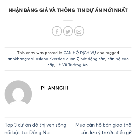
NHẬN BẢNG GIÁ VÀ THÔNG TIN DỰ ÁN MỚI NHẤT
This entry was posted in
CĂN HỘ DỊCH VỤ
and tagged
anhkhangreal
,
asiana riverside quận 7
,
bất động sản
,
căn hộ cao
cấp
,
Lê Vũ Trường An
.
PHAMNGHI
Top 3 dự án đô thị ven sông
Mua căn hộ bàn giao thô
nổi bật tại Đồng Nai
cần lưu ý trước điều gì?