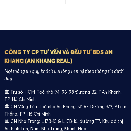
CÔNG TY CP TƯ VẤN VÀ ĐẦU TƯ BDS AN
KHANG (AN KHANG REAL)
Mọi thông tin quý khách vui lòng liên hệ theo thông tin dưới
đây.
🏛️ Trụ sở HCM: Toà nhà 94-96-98 Đường B2, P.An Khánh,
TP. Hồ Chí Minh.
🏛️ CN Vũng Tàu: Toà nhà An Khang, số 67 Đường 3/2, P.Tam
Thắng, TP. Hồ Chí Minh.
🏛️ CN Nha Trang: L.17B-15 & L.17B-16, đường T7, Khu đô thị
An Bình Tân, Nam Nha Trang, Khánh Hòa.