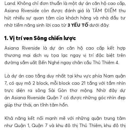
Land. Không chỉ đơn thuần là một dự án căn hộ cao cấp,
Asiana Riverside còn được đánh giá là TÂM ĐIỂM thu
hút nhiều sự quan tâm của khách hàng và nhà đầu tư
nhờ tiềm năng sinh lời cao từ
3 YẾU TỐ
dưới đây:
1. Vị trí ven Sông chiến lược
Asiana Riverside là dự án căn hộ cao cấp kết hợp
thương mại dịch vụ tọa lạc ngay vị trí đặc biệt trên
đường sầm uất Bến Nghé ngay chân cầu Thủ Thiêm 4.
Là dự án cao tầng duy nhất tại khu vực phía Nam quận
7, có quy mô 2 block, mỗi block cao 21 tầng với tầm nhìn
trực diện ra sông Sài Gòn thơ mộng. Nhờ đây dự
án Asiana Riverside Quận 7 có được những góc nhìn đẹp
giúp thư thái, an tĩnh tâm hồn.
Khả năng kết nối mạnh mẽ với những quận trung tâm
như Quận 1, Quận 7 và khu đô thị Thủ Thiêm, khu đô thị