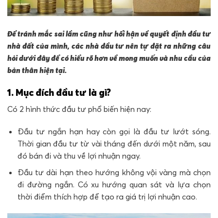
Để tránh mắc sai lầm cũng như hối hận về quyết định đầu tư
nhà đất của mình, các nhà đầu tư nên tự đặt ra những câu
hỏi dưới đây để có hiểu rõ hơn về mong muốn và nhu cầu của
bản thân hiện tại.
1. Mục đích đầu tư là gì?
Có 2 hình thức đầu tư phổ biến hiện nay:
Đầu tư ngắn hạn hay còn gọi là đầu tư lướt sóng.
Thời gian đầu tư từ vài tháng đến dưới một năm, sau
đó bán đi và thu về lợi nhuận ngay.
Đầu tư dài hạn theo hướng không vội vàng mà chọn
đi đường ngắn. Có xu hướng quan sát và lựa chọn
thời điểm thích hợp để tạo ra giá trị lợi nhuận cao.