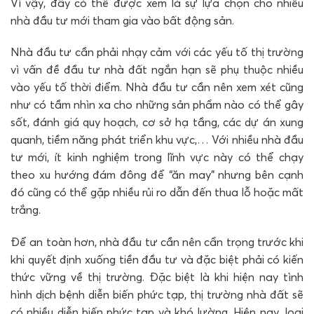
Vì vậy, đây có thể được xem là sự lựa chọn cho nhiều
nhà đầu tư mới tham gia vào bất động sản.
Nhà đầu tư cần phải nhạy cảm với các yếu tố thị trường
vì vấn đề đầu tư nhà đất ngắn hạn sẽ phụ thuộc nhiều
vào yếu tố thời điểm. Nhà đầu tư cần nên xem xét cũng
như có tầm nhìn xa cho những sản phẩm nào có thể gây
sốt, đánh giá quy hoạch, cơ sở hạ tầng, các dự án xung
quanh, tiềm năng phát triển khu vực,… Với nhiều nhà đầu
tư mới, ít kinh nghiệm trong lĩnh vực này có thể chạy
theo xu hướng đám đông để “ăn may” nhưng bên cạnh
đó cũng có thể gặp nhiều rủi ro dẫn đến thua lỗ hoặc mất
trắng.
Để an toàn hơn, nhà đầu tư cần nên cẩn trọng trước khi
khi quyết định xuống tiền đầu tư và đặc biệt phải có kiến
thức vững về thị trường. Đặc biệt là khi hiện nay tình
hình dịch bệnh diễn biến phức tạp, thị trường nhà đất sẽ
có nhiều diễn biến phức tạp và khó lường. Hiện nay, loại