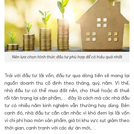
Nên lựa chọn hình thức đầu tư phù hợp để có hiệu quả nhất
Trái với đầu tư lãi vốn, đầu tư qua dòng tiền sẽ mang lại
nguồn doanh thu cố định theo tháng, quý, năm. Vì thế,
nhà đầu tư có thể mua đất nền, cho thuê hoặc đi thuê
rồi tân trang lại sản phẩm,… đây là cách mà các nhà đầu
tư có nhiều năm kinh nghiệm vẫn thường hay dùng. Bên
cạnh đó, nhà đầu tư cần cân nhắc vì khó đem lại lãi vốn
vì chi phí hao mòn sản phẩm, giá trị khu vực sụt giảm theo
thời gian, cạnh tranh với các dự án mới,…