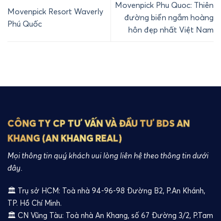
Movenpick Phu Quoc: Thiên
Movenpick Resort Waverly
đường biển ngắm hoàng
Phú Quốc
hôn đẹp nhất Việt Nam
CÔNG TY CP TƯ VẤN VÀ ĐẦU TƯ BDS AN
KHANG (AN KHANG REAL)
Mọi thông tin quý khách vui lòng liên hệ theo thông tin dưới
đây.
🏛️ Trụ sở HCM: Toà nhà 94-96-98 Đường B2, P.An Khánh,
TP. Hồ Chí Minh.
🏛️ CN Vũng Tàu: Toà nhà An Khang, số 67 Đường 3/2, P.Tam