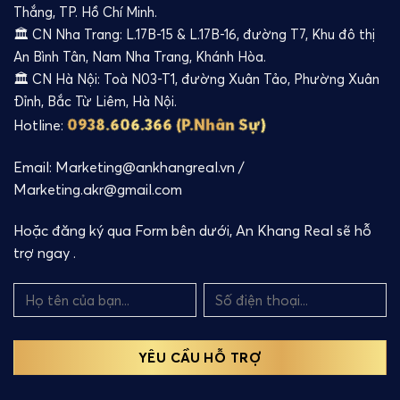
Thắng, TP. Hồ Chí Minh.
🏛️ CN Nha Trang: L.17B-15 & L.17B-16, đường T7, Khu đô thị
An Bình Tân, Nam Nha Trang, Khánh Hòa.
🏛️ CN Hà Nội: Toà N03-T1, đường Xuân Tảo, Phường Xuân
Đỉnh, Bắc Từ Liêm, Hà Nội.
0938.606.366 (P.Nhân Sự)
Hotline:
Email: Marketing@ankhangreal.vn /
Marketing.akr@gmail.com
Hoặc đăng ký qua Form bên dưới, An Khang Real sẽ hỗ
trợ ngay .