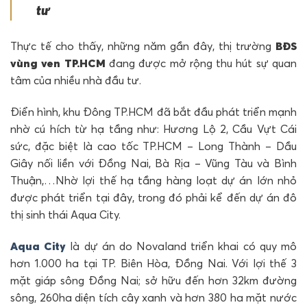
tư
Thực tế cho thấy, những năm gần đây, thị trường
BĐS
vùng ven
TP.HCM
đang được mở rộng thu hút sự quan
tâm của nhiều nhà đầu tư.
Điển hình, khu Đông TP.HCM đã bắt đầu phát triển mạnh
nhờ cú hích từ hạ tầng như: Hương Lộ 2, Cầu Vựt Cái
sức, đặc biệt là cao tốc TP.HCM – Long Thành – Dầu
Giây nối liền với Đồng Nai, Bà Rịa – Vũng Tàu và Bình
Thuận,…Nhờ lợi thế hạ tầng hàng loạt dự án lớn nhỏ
được phát triển tại đây, trong đó phải kể đến dự án đô
thị sinh thái Aqua City.
Aqua City
là dự án do Novaland triển khai có quy mô
hơn 1.000 ha tại TP. Biên Hòa, Đồng Nai. Với lợi thế 3
mặt giáp sông Đồng Nai; sở hữu đến hơn 32km đường
sông, 260ha diện tích cây xanh và hơn 380 ha mặt nước