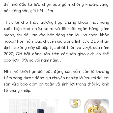
để nhà đầu tư lựa chọn bao gồm: chứng khoán, vàng,
bất động sản, gửi tiết kiệm…
Thực tế cho thấy trường hợp chứng khoán hay vàng
xuất hiện khá nhiều rủi ro và lãi suất ngân hàng giảm
mạnh, thì đầu tư vào bất động sản là lựa chọn ‘khôn
ngoan’ hơn hẳn. Các chuyên gia trong lĩnh vực BĐS nhận
định, trường này sẽ tiếp tục phát triển và vượt qua năm
2020; Giá bất động sản trên các sàn giao dịch có thể
cao hơn 10% so với năm năm. .
Nhìn về thời hạn dài, bất động sản vẫn luôn là trường
tiềm năng được đánh giá chuyên nghiệp là
‘nơi trú ẩn’
tài
sản vừa bảo đảm an toàn và sinh lời trong thời kỳ kinh
tế khủng khiếp.