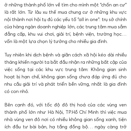
ở những thành phố lớn về tìm cho mình một “chốn an cư”
là rất lớn. Từ lâu xu thế mua chung cư ở những khu vực
nội thành nơi hội tụ đủ các yếu tố “all in one”: trụ sở chính
của hàng ngàn doanh nghiệp lớn, các trung tâm mua sắm
đẳng cấp, khu vui chơi, giải trí, bệnh viện, trường học…
vốn là một lựa chọn lý tưởng cho nhiều gia đình.
Tuy nhiên khi dịch bệnh và giãn cách xã hội kéo dài nhiều
tháng khiến người ta bắt đầu nhận ra những bất cập của
việc sống tại các khu vực trung tâm: Không gian sinh
hoạt bị hạn chế, không gian sống chưa đáp ứng đủ cho
nhu cầu giải trí và phát triển bền vững, nhất là gia đình
có con nhỏ.
Bên cạnh đó, với tốc độ đô thị hoá của các vùng ven
thành phố lớn như Hà Nội, TP.Hồ Chí Minh thì việc mua
nhà vùng ven đô nơi có nhiều không gian sống xanh, tiện
ích đầu tư bài bản, hạ tầng đồng bộ… ngày càng trở