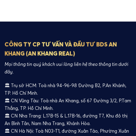
CÔNG TY CP TƯ VẤN VÀ ĐẦU TƯ BDS AN
KHANG (AN KHANG REAL)
Mọi thông tin quý khách vui lòng liên hệ theo thông tin dưới
đây.
🏛️ Trụ sở HCM: Toà nhà 94-96-98 Đường B2, P.An Khánh,
TP. Hồ Chí Minh.
🏛️ CN Vũng Tàu: Toà nhà An Khang, số 67 Đường 3/2, P.Tam
Thắng, TP. Hồ Chí Minh.
🏛️ CN Nha Trang: L.17B-15 & L.17B-16, đường T7, Khu đô thị
An Bình Tân, Nam Nha Trang, Khánh Hòa.
🏛️ CN Hà Nội: Toà N03-T1, đường Xuân Tảo, Phường Xuân