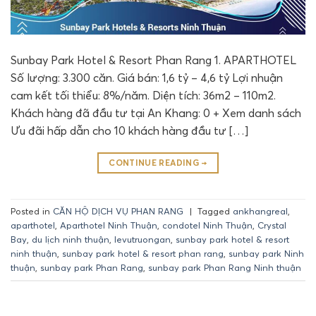
Sunbay Park Hotel & Resort Phan Rang 1. APARTHOTEL
Số lượng: 3.300 căn. Giá bán: 1,6 tỷ – 4,6 tỷ Lợi nhuận
cam kết tối thiểu: 8%/năm. Diện tích: 36m2 – 110m2.
Khách hàng đã đầu tư tại An Khang: 0 + Xem danh sách
Ưu đãi hấp dẫn cho 10 khách hàng đầu tư […]
CONTINUE READING
→
Posted in
CĂN HỘ DỊCH VỤ PHAN RANG
|
Tagged
ankhangreal
,
aparthotel
,
Aparthotel Ninh Thuận
,
condotel Ninh Thuận
,
Crystal
Bay
,
du lịch ninh thuận
,
levutruongan
,
sunbay park hotel & resort
ninh thuận
,
sunbay park hotel & resort phan rang
,
sunbay park Ninh
thuận
,
sunbay park Phan Rang
,
sunbay park Phan Rang Ninh thuận