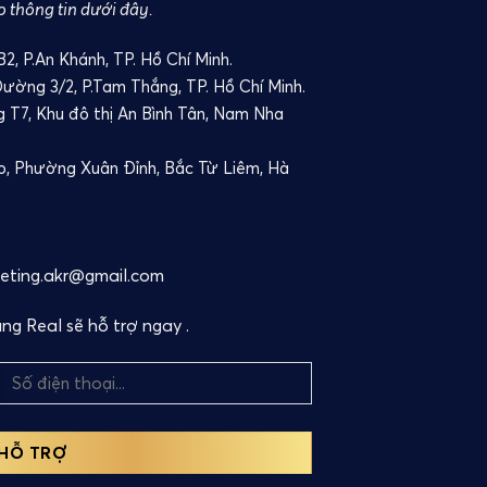
o thông tin dưới đây.
, P.An Khánh, TP. Hồ Chí Minh.
Đường 3/2, P.Tam Thắng, TP. Hồ Chí Minh.
ng T7, Khu đô thị An Bình Tân, Nam Nha
o, Phường Xuân Đỉnh, Bắc Từ Liêm, Hà
keting.akr@gmail.com
g Real sẽ hỗ trợ ngay .