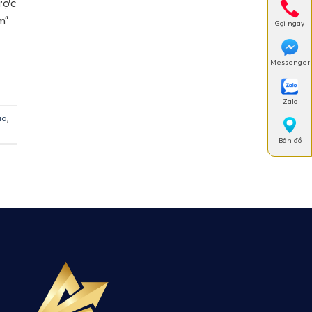
ược
m”
Gọi ngay
Messenger
Zalo
áo
,
Bản đồ