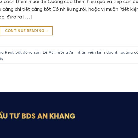
3 cách thêm muối để Quảng cáo thêm hiệu quả và tiếp cận đ
càng chi tiết càng tốt Có nhiều người, hoặc vì muốn “tiết kiệ
nào, đưa ra […]
CONTINUE READING
→
ng Real
,
bất động sản
,
Lê Vũ Trường An
,
nhân viên kinh doanh
,
quảng c
ds
ẦU TƯ BDS AN KHANG