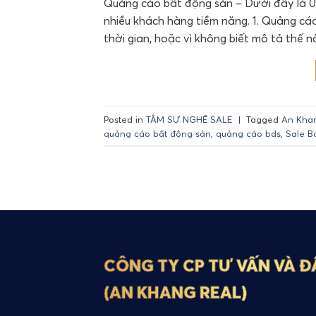
Quảng cáo bất động sản – Dưới đây là 0
nhiều khách hàng tiềm năng. 1. Quảng cáo 
thời gian, hoặc vì không biết mô tả thế 
Posted in
TÂM SỰ NGHỀ SALE
|
Tagged
An Kha
quảng cáo bất động sản
,
quảng cáo bds
,
Sale B
CÔNG TY CP TƯ VẤN VÀ Đ
(AN KHANG REAL)