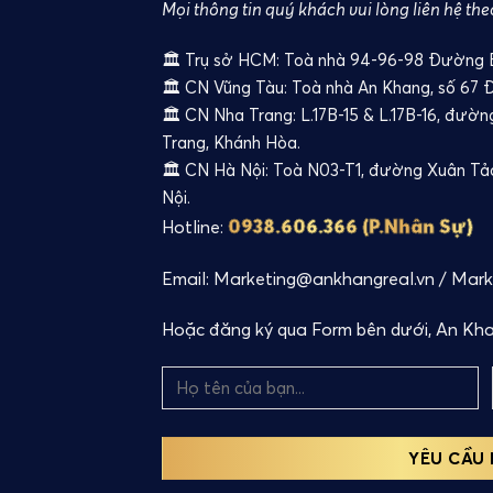
Mọi thông tin quý khách vui lòng liên hệ the
🏛️ Trụ sở HCM: Toà nhà 94-96-98 Đường B2
🏛️ CN Vũng Tàu: Toà nhà An Khang, số 67 
🏛️ CN Nha Trang: L.17B-15 & L.17B-16, đườ
Trang, Khánh Hòa.
🏛️ CN Hà Nội: Toà N03-T1, đường Xuân Tả
Nội.
0938.606.366 (P.Nhân Sự)
Hotline:
Email: Marketing@ankhangreal.vn / Mar
Hoặc đăng ký qua Form bên dưới, An Khan