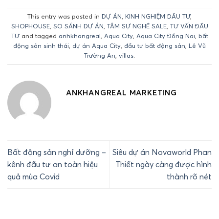
This entry was posted in
DỰ ÁN
,
KINH NGHIỆM ĐẦU TƯ
,
SHOPHOUSE
,
SO SÁNH DỰ ÁN
,
TÂM SỰ NGHỀ SALE
,
TƯ VẤN ĐẦU
TƯ
and tagged
anhkhangreal
,
Aqua City
,
Aqua City Đồng Nai
,
bất
động sản sinh thái
,
dự án Aqua City
,
đầu tư bất động sản
,
Lê Vũ
Trường An
,
villas
.
ANKHANGREAL MARKETING
Bất động sản nghỉ dưỡng –
Siêu dự án Novaworld Phan
kênh đầu tư an toàn hiệu
Thiết ngày càng được hình
quả mùa Covid
thành rõ nét