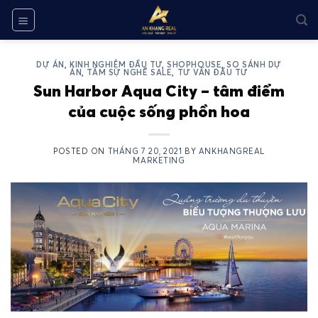
Skip
to
content
DỰ ÁN
,
KINH NGHIỆM ĐẦU TƯ
,
SHOPHOUSE
,
SO SÁNH DỰ
ÁN
,
TÂM SỰ NGHỀ SALE
,
TƯ VẤN ĐẦU TƯ
Sun Harbor Aqua City – tâm điểm
của cuộc sống phồn hoa
POSTED ON
THÁNG 7 20, 2021
BY
ANKHANGREAL
MARKETING