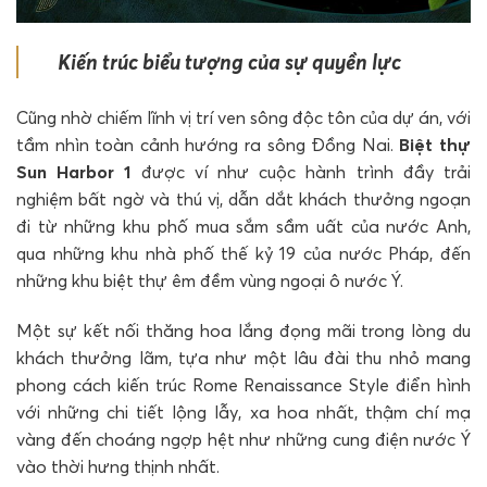
Kiến trúc biểu tượng của sự quyền lực
Cũng nhờ chiếm lĩnh vị trí ven sông độc tôn của dự án, với
tầm nhìn toàn cảnh hướng ra sông Đồng Nai.
Biệt thự
Sun Harbor 1
được ví như cuộc hành trình đầy trải
nghiệm bất ngờ và thú vị, dẫn dắt khách thưởng ngoạn
đi từ những khu phố mua sắm sầm uất của nước Anh,
qua những khu nhà phố thế kỷ 19 của nước Pháp, đến
những khu biệt thự êm đềm vùng ngoại ô nước Ý.
Một sự kết nối thăng hoa lắng đọng mãi trong lòng du
khách thưởng lãm, tựa như một lâu đài thu nhỏ mang
phong cách kiến trúc Rome Renaissance Style điển hình
với những chi tiết lộng lẫy, xa hoa nhất, thậm chí mạ
vàng đến choáng ngợp hệt như những cung điện nước Ý
vào thời hưng thịnh nhất.