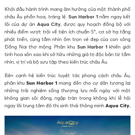
Khởi đầu hành trình mang âm hưởng của một thành phố
châu Âu phồn hoa, tráng lệ.
Sun Harbor 1
nằm ngay kết
lõi của dự án
Aqua City
, được quy hoạch đồng bộ với
nhiều điểm vượt trội về tiện ích chuẩn 5*, cơ sở hạ tầng
phát triển, cùng tầm nhìn ôm trọn vẻ đẹp của con sông
Đồng Nai thơ mộng. Phân khu
Sun Harbor 1
khiến giới
tinh hoa xôn xao khi sở hữu những giá trị độc bản từ tầm
nhìn, vị trí và bộ sưu tập theo kiến trúc châu Âu.
Bên cạnh hệ kiến trúc tuyệt tác phong cách châu Âu,
phân khu
Sun Harbor 1
mang đến cho cư dân tương lai
những trải nghiệm sống thượng lưu mỗi ngày với một
không gian sôi động, ngập tràn trong không khí lễ hội
ngay lõi trung tâm đô thị sinh thái thông minh
Aqua City.