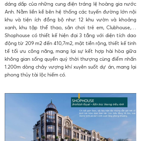
dáng dấp của những cung điện tráng lệ hoàng gia nước
Anh. Nằm liền kề bên hệ thống các tuyến đường lớn nội
khu và tiện ích đồng bộ như: 12 khu vườn và khoảng
xanh, khu tập thể thao, sân chơi trẻ em, Clubhouse,…
Shophouse có thiết kế hiện đại 3 tầng với diện tích dao
động từ 209 m2 đến 410,7m2, mặt tiền rộng, thiết kế tinh
tế tối ưu công năng, mang lại sự kết hợp hài hòa giữa
không gian sống quyền quý thời thượng cùng điểm nhấn
1.200m dòng chảy vượng khí xuyên suốt dự án, mang lại
phong thủy tài lộc hiếm có.