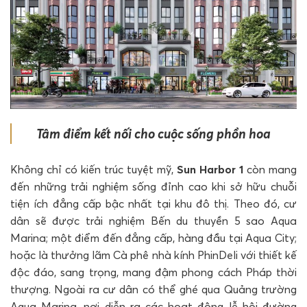
Tâm điểm kết nối cho cuộc sống phồn hoa
Không chỉ có kiến trúc tuyệt mỹ,
Sun Harbor 1
còn mang
đến những trải nghiệm sống đỉnh cao khi sở hữu chuỗi
tiện ích đẳng cấp bậc nhất tại khu đô thị. Theo đó, cư
dân sẽ được trải nghiệm Bến du thuyền 5 sao Aqua
Marina; một điểm đến đẳng cấp, hàng đầu tại Aqua City;
hoặc là thưởng lãm Cà phê nhà kính PhinDeli với thiết kế
độc đáo, sang trọng, mang đậm phong cách Pháp thời
thượng. Ngoài ra cư dân có thể ghé qua Quảng trường
Aqua Marina, nơi diễn ra các hoạt động lễ hội đường