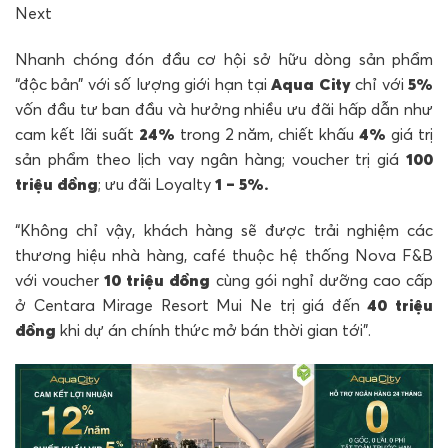
Next
Nhanh chóng đón đầu cơ hội sở hữu dòng sản phẩm
“độc bản” với số lượng giới hạn tại
Aqua City
chỉ với
5%
vốn đầu tư ban đầu và hưởng nhiều ưu đãi hấp dẫn như
cam kết lãi suất
24%
trong 2 năm, chiết khấu
4%
giá trị
sản phẩm theo lịch vay ngân hàng; voucher trị giá
100
triệu đồng
; ưu đãi Loyalty
1 – 5%.
“Không chỉ vậy, khách hàng sẽ được trải nghiệm các
thương hiệu nhà hàng, café thuộc hệ thống Nova F&B
với voucher
10 triệu đồng
cùng gói nghỉ dưỡng cao cấp
ở Centara Mirage Resort Mui Ne trị giá đến
40 triệu
đồng
khi dự án chính thức mở bán thời gian tới”.