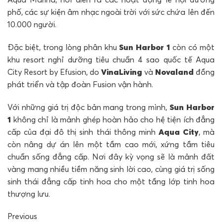
phố, các sự kiện âm nhạc ngoài trời với sức chứa lên đến
10.000 người.
Đặc biệt, trong lòng phân khu
Sun Harbor 1
còn có một
khu resort nghỉ dưỡng tiêu chuẩn 4 sao quốc tế Aqua
City Resort by Efusion, do
VinaLiving
và
Novaland
đồng
phát triển và tập đoàn Fusion vận hành.
Với những giá trị độc bản mang trong mình,
Sun Harbor
1
không chỉ là mảnh ghép hoàn hảo cho hệ tiện ích đẳng
cấp của đại đô thị sinh thái thông minh
Aqua City
, mà
còn nâng dự án lên một tầm cao mới, xứng tầm tiêu
chuẩn sống đẳng cấp. Nơi đây kỳ vọng sẽ là mảnh đất
vàng mang nhiều tiềm năng sinh lời cao, cùng giá trị sống
sinh thái đẳng cấp tinh hoa cho một tầng lớp tinh hoa
thượng lưu.
Previous