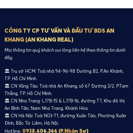
CÔNG TY CP TƯ VẤN VÀ ĐẦU TƯ BDS AN
KHANG (AN KHANG REAL)
Mọi thông tin quý khách vui lòng liên hệ theo thông tin dưới
đây.
🏛️ Trụ sở HCM: Toà nhà 94-96-98 Đường B2, P.An Khánh,
TP. Hồ Chí Minh.
🏛️ CN Vũng Tàu: Toà nhà An Khang, số 67 Đường 3/2, P.Tam
Thắng, TP. Hồ Chí Minh.
🏛️ CN Nha Trang: L.17B-15 & L.17B-16, đường T7, Khu đô thị
An Bình Tân, Nam Nha Trang, Khánh Hòa.
🏛️ CN Hà Nội: Toà N03-T1, đường Xuân Tảo, Phường Xuân
Đỉnh, Bắc Từ Liêm, Hà Nội.
0938.606.366 (P.Nhân Sự)
Hotline: