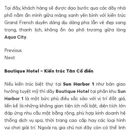
Tại đây, khách hàng sẽ được dạo bước qua các dãy nhà
phố nằm ẩn mình giữa mảng xanh yên bình với kiến trúc
Grand French duyên dáng dịu dàng pha lẫn vẻ đẹp sang
trọng, thanh lịch, không ồn ào phô trương giữa lòng
Aqua City
.
Previous
Next
Boutique Hotel – Kiến trúc Tân Cổ điển
Nếu kiến trúc biệt thự tại
Sun Harbor 1
như bản giao
hưởng tuyệt mỹ thì dãy
Boutique Hotel
tại phân khu
Sun
Harbor 1
là một bức phù điêu sắc sảo với vị trí đắt giá,
liền kề là những không gian tiện ích nổi bật, diện tích lớn
đáp ứng nhu cầu mặt bằng rộng, phù hợp kinh doanh hệ
thống dịch vụ spa, thời trang cao cấp hay các loại hình
vui chơi giải trí. Ngoài ra, gia chủ nơi đây còn có thể linh