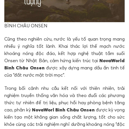
BÌNH CHÂU ONSEN
Cũng theo nghiên cứu, nước là yếu tố quan trọng mang
nhiều ý nghĩa tốt lành. Khai thác lợi thế mạch nước
khoáng nóng độc đáo, kết hợp nghệ thuật tắm suối
Onsen từ Nhật Bản, cảm hứng kiến trúc tại
NovaWorld
Bình
Châu Onsen
được xây dựng mang dấu ấn tinh tế
của “đất nước mặt trời mọc”.
Trong bối cảnh nhu cầu kết nối với thiên nhiên, trải
nghiệm truyền thống văn hóa và theo đuổi các phương
thức tự nhiên để trị liệu, phục hồi hay phòng bệnh tăng
cao, phân kỳ
NovaWorl
Bình
Châu Onsen
được kỳ vọng
kiến tạo một không gian sống chất lượng, tốt cho sức
khỏe cùng các trải nghiệm nghỉ dưỡng khoáng nóng “độc