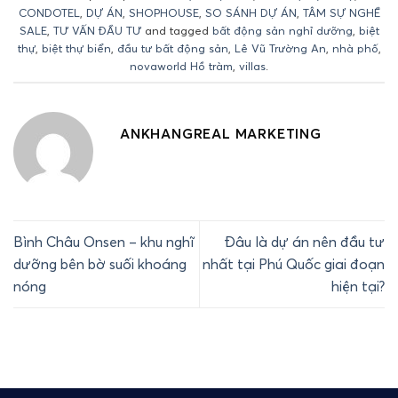
CONDOTEL
,
DỰ ÁN
,
SHOPHOUSE
,
SO SÁNH DỰ ÁN
,
TÂM SỰ NGHỀ
SALE
,
TƯ VẤN ĐẦU TƯ
and tagged
bất động sản nghỉ dưỡng
,
biệt
thự
,
biệt thự biển
,
đầu tư bất động sản
,
Lê Vũ Trường An
,
nhà phố
,
novaworld Hồ tràm
,
villas
.
ANKHANGREAL MARKETING
Bình Châu Onsen – khu nghĩ
Đâu là dự án nên đầu tư
dưỡng bên bờ suối khoáng
nhất tại Phú Quốc giai đoạn
nóng
hiện tại?