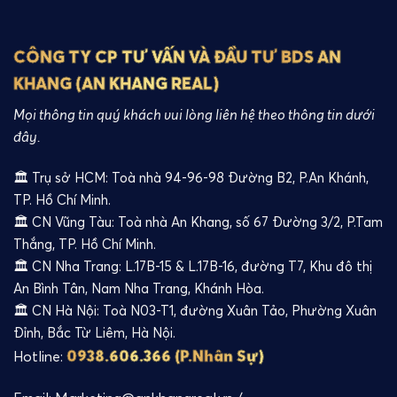
CÔNG TY CP TƯ VẤN VÀ ĐẦU TƯ BDS AN
KHANG (AN KHANG REAL)
Mọi thông tin quý khách vui lòng liên hệ theo thông tin dưới
đây.
🏛️ Trụ sở HCM: Toà nhà 94-96-98 Đường B2, P.An Khánh,
TP. Hồ Chí Minh.
🏛️ CN Vũng Tàu: Toà nhà An Khang, số 67 Đường 3/2, P.Tam
Thắng, TP. Hồ Chí Minh.
🏛️ CN Nha Trang: L.17B-15 & L.17B-16, đường T7, Khu đô thị
An Bình Tân, Nam Nha Trang, Khánh Hòa.
🏛️ CN Hà Nội: Toà N03-T1, đường Xuân Tảo, Phường Xuân
Đỉnh, Bắc Từ Liêm, Hà Nội.
0938.606.366 (P.Nhân Sự)
Hotline: