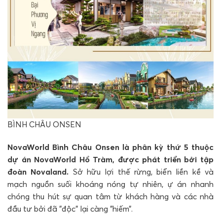
BÌNH CHÂU ONSEN
NovaWorld Bình Châu Onsen là phân kỳ thứ 5 thuộc
dự án NovaWorld Hồ Tràm, được phát triển bởi tập
đoàn Novaland.
Sở hữu lợi thế rừng, biển liền kề và
mạch nguồn suối khoáng nóng tự nhiên, ự án nhanh
chóng thu hút sự quan tâm từ khách hàng và các nhà
đầu tư bởi đã ”độc” lại càng ”hiếm”.