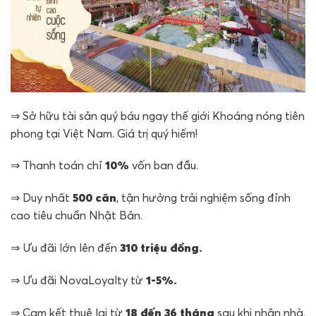
⇒ Sở hữu tài sản quý báu ngay thế giới Khoáng nóng tiên
phong tại Việt Nam. Giá trị quý hiếm!
⇒ Thanh toán chỉ
10%
vốn ban đầu.
⇒ Duy nhất
500 căn
, tận hưởng trải nghiệm sống đỉnh
cao tiêu chuẩn Nhật Bản.
⇒ Ưu đãi lớn lên đến
310 triệu đồng.
⇒ Ưu đãi NovaLoyalty từ
1-5%.
⇒ Cam kết thuê lại từ
18 đến 36 tháng
sau khi nhận nhà.