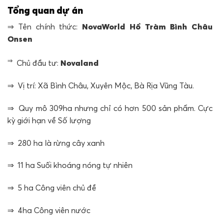
Tổng quan dự án
⇒ Tên chính thức:
NovaWorld Hồ Tràm Bình Châu
Onsen
⇒
Chủ đầu tư:
Novaland
⇒ Vị trí: Xã Bình Châu, Xuyên Mộc, Bà Rịa Vũng Tàu.
⇒ Quy mô 309ha nhưng chỉ có hơn 500 sản phẩm. Cực
kỳ giới hạn về Số lượng
⇒ 280 ha là rừng cây xanh
⇒ 11 ha Suối khoáng nóng tự nhiên
⇒ 5 ha Công viên chủ đề
⇒ 4ha Công viên nước