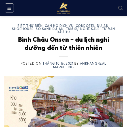
Skip
to
content
BIỆT THỰ BIỂN
,
CĂN HỘ DỊCH VỤ
,
CONDOTEL
,
DỰ ÁN
,
SHOPHOUSE
,
SO SÁNH DỰ ÁN
,
TÂM SỰ NGHỀ SALE
,
TƯ VẤN
ĐẦU TƯ
Bình Châu Onsen – du lịch nghỉ
dưỡng đến từ thiên nhiên
POSTED ON
THÁNG 10 16, 2021
BY
ANKHANGREAL
MARKETING