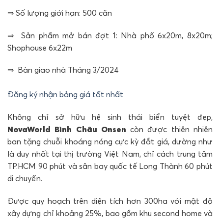
⇒ Số lượng giới hạn: 500 căn
⇒ Sản phẩm mở bán đợt 1: Nhà phố 6x20m, 8x20m;
Shophouse 6x22m
⇒ Bàn giao nhà Tháng 3/2024
Đăng ký nhận bảng giá tốt nhất
Không chỉ sở hữu hệ sinh thái biển tuyệt đẹp,
NovaWorld Bình Châu Onsen
còn được thiên nhiên
ban tặng chuỗi khoáng nóng cực kỳ đắt giá, dường như
là duy nhất tại thị trường Việt Nam, chỉ cách trung tâm
TP.HCM 90 phút và sân bay quốc tế Long Thành 60 phút
di chuyển.
Được quy hoạch trên diện tích hơn 300ha với mật độ
xây dựng chỉ khoảng 25%, bao gồm khu second home và