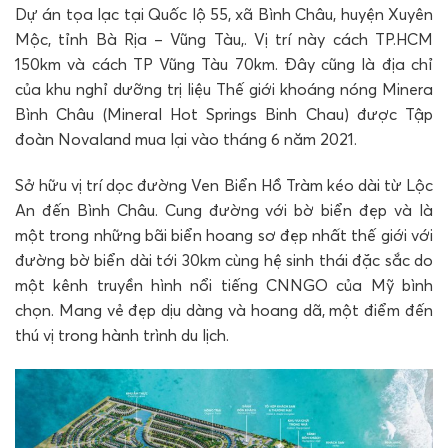
Dự án tọa lạc tại Quốc lộ 55, xã Bình Châu, huyện Xuyên
Mộc, tỉnh Bà Rịa – Vũng Tàu,. Vị trí này cách TP.HCM
150km và cách TP Vũng Tàu 70km. Đây cũng là địa chỉ
của khu nghỉ dưỡng trị liệu Thế giới khoáng nóng Minera
Bình Châu (Mineral Hot Springs Binh Chau) được Tập
đoàn Novaland mua lại vào tháng 6 năm 2021.
Sở hữu vị trí dọc đường Ven Biển Hồ Tràm kéo dài từ Lộc
An đến Bình Châu. Cung đường với bờ biển đẹp và là
một trong những bãi biển hoang sơ đẹp nhất thế giới với
đường bờ biển dài tới 30km cùng hệ sinh thái đặc sắc do
một kênh truyền hình nổi tiếng CNNGO của Mỹ bình
chọn. Mang vẻ đẹp dịu dàng và hoang dã, một điểm đến
thú vị trong hành trình du lịch.