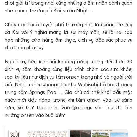
chơi giải trí trong nhà, cùng những điểm nhấn cảnh quan
như quảng trường cá Koi, vườn Nhật…
Chạy dọc theo tuyến phố thương mại là quảng trường
cá Koi với ý nghĩa mang lại sự may mắn, sẽ là nơi tập
hợp những cửa hàng ẩm thực, dịch vụ đặc sắc phục vụ
cho toàn phân kỳ.
Ngoài ra, tiện ích suối khoáng nóng mang đến hơn 30
dịch vụ tắm khoáng cùng liệu trình chăm sóc sức khỏe,
spa, trị liệu như dịch vụ tắm onsen trong nhà và ngoài trời
kiểu Nhật; ngâm khoáng tại khu Wabisabi; hồ bơi khoáng
trung tâm Springs Pool… Gia chủ có thể khởi đầu một
ngày mới đầy năng lượng khi tắm onsen vào lúc sáng
sớm, và thư thái chìm vào giấc ngủ sâu sau khi tận
hưởng onsen vào buổi đêm.