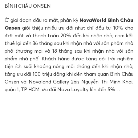
BÌNH CHÂU ONSEN
Ở giai đoạn đầu ra mắt, phân kỳ
NovaWorld
Bình Châu
Onsen
giới thiệu nhiều ưu đãi như: chỉ đầu tư
10%
cho
đợt một và thanh toán
20%
đến khi nhận nhà; cam kết
thuê lại đến
36 tháng
sau khi nhận nhà với sản phẩm nhà
phố thương mại và
18 tháng
sau khi nhận nhà với sản
phẩm nhà phố. Khách hàng được tặng gói trải nghiệm
tiện ích suối khoáng nóng mỗi tháng đến khi nhận nhà;
tặng ưu đãi
100 triệu đồng
khi đến tham quan
Bình Châu
Onsen
và Novaland Gallery 2bis Nguyễn Thị Minh Khai,
quận 1, TP HCM; ưu đãi Nova Loyalty lên đến
5%…