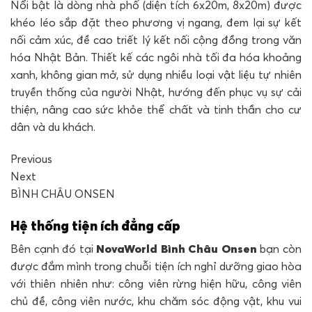
Nổi bật là dòng nhà phố (diện tích 6x20m, 8x20m) được
khéo léo sắp đặt theo phương vị ngang, đem lại sự kết
nối cảm xúc, đề cao triết lý kết nối cộng đồng trong văn
hóa Nhật Bản. Thiết kế các ngôi nhà tối đa hóa khoảng
xanh, không gian mở, sử dụng nhiều loại vật liệu tự nhiên
truyền thống của người Nhật, hướng đến phục vụ sự cải
thiện, nâng cao sức khỏe thể chất và tinh thần cho cư
dân và du khách.
Previous
Next
BÌNH CHÂU ONSEN
Hệ thống tiện ích đẳng cấp
Bên cạnh đó tại
NovaWorld Bình Châu Onsen
bạn còn
được đắm mình trong chuỗi tiện ích nghỉ dưỡng giao hòa
với thiên nhiên như: công viên rừng hiện hữu, công viên
chủ đề, công viên nước, khu chăm sóc động vật, khu vui