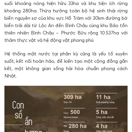
suối khoáng nóng hiện hữu 33ha và khu tiện ích rừng
khoảng 280ha. Thừa hưởng toàn bộ hệ sinh thái rừng
biển nguyên sơ của khu vực Hồ Tràm với 30km đường bờ
biển trải dài từ Lộc An đến Bình Châu cùng khu Bảo tồn
thiên nhiên Bình Châu – Phước Bửu rộng 10.537ha với
thảm thực vật và hệ động vật phong phú.
Hệ thống mặt nước tại phân kỳ cũng là yếu tố xuyên
suốt, kết nối hoàn hảo, để kiến tạo một cộng đồng gắn
kết, một không gian sống hài hòa chuẩn phong cách
Nhật.