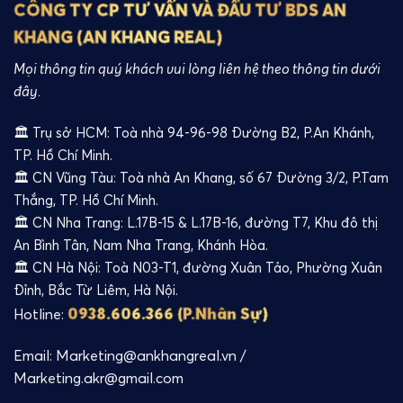
CÔNG TY CP TƯ VẤN VÀ ĐẦU TƯ BDS AN
KHANG (AN KHANG REAL)
Mọi thông tin quý khách vui lòng liên hệ theo thông tin dưới
đây.
🏛️ Trụ sở HCM: Toà nhà 94-96-98 Đường B2, P.An Khánh,
TP. Hồ Chí Minh.
🏛️ CN Vũng Tàu: Toà nhà An Khang, số 67 Đường 3/2, P.Tam
Thắng, TP. Hồ Chí Minh.
🏛️ CN Nha Trang: L.17B-15 & L.17B-16, đường T7, Khu đô thị
An Bình Tân, Nam Nha Trang, Khánh Hòa.
🏛️ CN Hà Nội: Toà N03-T1, đường Xuân Tảo, Phường Xuân
Đỉnh, Bắc Từ Liêm, Hà Nội.
0938.606.366 (P.Nhân Sự)
Hotline:
Email: Marketing@ankhangreal.vn /
Marketing.akr@gmail.com