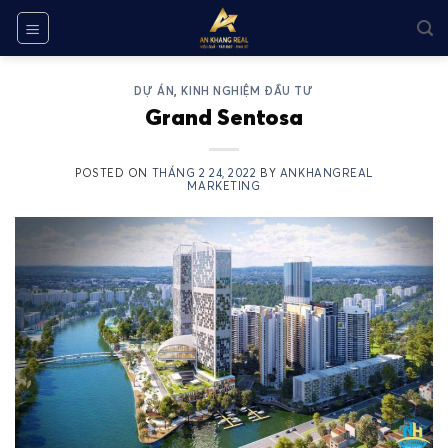
Skip
to
content
DỰ ÁN
,
KINH NGHIỆM ĐẦU TƯ
Grand Sentosa
POSTED ON
THÁNG 2 24, 2022
BY
ANKHANGREAL
MARKETING