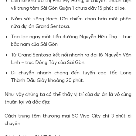
Liền kề khu đô thị Phú Mỹ Hưng, di chuyển thuận tiện
về trung tâm Sài Gòn Quận 1 chưa đầy 15 phút đi xe.
Nằm sát sông Rạch Đĩa chiếm chọn hơn một phân
nửa dự án Grand Sentosa.
Tọa lạc ngay mặt tiền đường Nguyễn Hữu Thọ – trục
bắc nam của Sài Gòn.
Từ Grand Sentosa kết nối nhanh ra đại lộ Nguyễn Văn
Linh – trục Đông Tây của Sài Gòn.
Di chuyển nhanh chóng đến tuyến cao tốc Long
Thành Dầu Giây khoảng 20 phút.
Như vậy chúng ta có thể thấy vị trí của dự án là vô cùng
thuận lợi và đắc địa:
Cách trung tâm thương mại SC Vivo City chỉ 3 phút di
chuyển