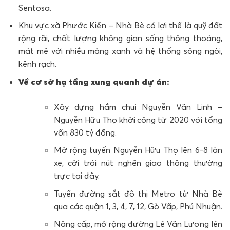
Sentosa.
Khu vực xã Phước Kiển – Nhà Bè có lợi thế là quỹ đất
rộng rãi, chất lượng không gian sống thông thoáng,
mát mẻ với nhiều mảng xanh và hệ thống sông ngòi,
kênh rạch.
Về cơ sở hạ tầng xung quanh dự án:
Xây dựng hầm chui Nguyễn Văn Linh –
Nguyễn Hữu Thọ khởi công từ 2020 với tổng
vốn 830 tỷ đồng.
Mở rộng tuyến Nguyễn Hữu Thọ lên 6-8 làn
xe, cởi trói nút nghẽn giao thông thường
trực tại đây.
Tuyến đường sắt đô thị Metro từ Nhà Bè
qua các quận 1, 3, 4, 7, 12, Gò Vấp, Phú Nhuận.
Nâng cấp, mở rộng đường Lê Văn Lương lên