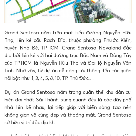
Grand Sentosa nằm trên mặt tiền đường Nguyễn Hữu
Thọ, liền kề cầu Rạch Đĩa, thuộc phường Phước Kiển,
huyện Nhà Bè, TP.HCM. Grand Sentosa Novaland đắc
địa bởi liền kề với hai đường trục Bắc Nam và Đông Tây
của TP.HCM là Nguyễn Hữu Thọ và Đại lộ Nguyễn Văn
Linh. Nhờ vậy, từ dự án dễ dàng lưu thông đến các quận
nổi bật như 1, 3, 4, 5, 8, 10, TP. Thủ Đức,…
Dự án Grand Sentosa nằm trong quần thể khu dân cư
hiện đại nhất Sài Thành, xung quanh đều là các dãy phố
nhà liền kề nhau, lại tiếp giáp với biển sông tạo nên
không gian vô cùng đẹp và thoáng mát. Grand Sentosa
sở hữu vị trí đắc địa khi: