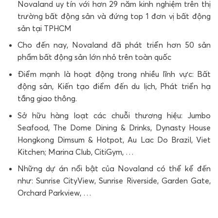
Novaland uy tín với hơn 29 năm kinh nghiệm trên thị
trường bất động sản và đứng top 1 đơn vị bất động
sản tại TPHCM
Cho đến nay, Novaland đã phát triển hơn 50 sản
phẩm bất động sản lớn nhỏ trên toàn quốc
Điểm mạnh là hoạt động trong nhiều lĩnh vực: Bất
động sản, Kiến tạo điểm đến du lịch, Phát triển hạ
tầng giao thông.
Sở hữu hàng loạt các chuỗi thương hiệu: Jumbo
Seafood, The Dome Dining & Drinks, Dynasty House
Hongkong Dimsum & Hotpot, Au Lac Do Brazil, Viet
Kitchen; Marina Club, CitiGym, …
Những dự án nổi bật của Novaland có thể kể đến
như: Sunrise CityView, Sunrise Riverside, Garden Gate,
Orchard Parkview, …