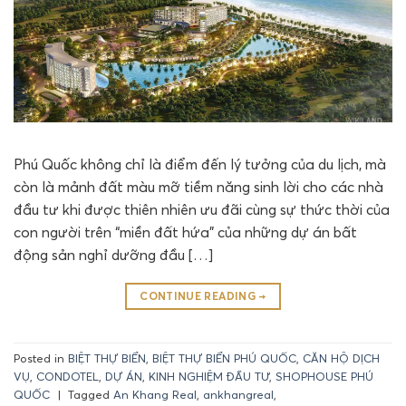
Phú Quốc không chỉ là điểm đến lý tưởng của du lịch, mà
còn là mảnh đất màu mỡ tiềm năng sinh lời cho các nhà
đầu tư khi được thiên nhiên ưu đãi cùng sự thức thời của
con người trên “miền đất hứa” của những dự án bất
động sản nghỉ dưỡng đầu […]
CONTINUE READING
→
Posted in
BIỆT THỰ BIỂN
,
BIỆT THỰ BIỂN PHÚ QUỐC
,
CĂN HỘ DỊCH
VỤ
,
CONDOTEL
,
DỰ ÁN
,
KINH NGHIỆM ĐẦU TƯ
,
SHOPHOUSE PHÚ
QUỐC
|
Tagged
An Khang Real
,
ankhangreal
,