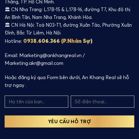
Thắng, TP. Hồ Chí Minh.
🏛️ CN Nha Trang: L.17B-15 & L.17B-16, đường T7, Khu đô thị
An Bình Tân, Nam Nha Trang, Khánh Hòa.
🏛️ CN Hà Nội: Toà N03-T1, đường Xuân Tảo, Phường Xuân
Đỉnh, Bắc Từ Liêm, Hà Nội.
0938.606.366 (P.Nhân Sự)
Hotline:
Email: Marketing@ankhangreal.vn /
Marketing.akr@gmail.com
Hoặc đăng ký qua Form bên dưới, An Khang Real sẽ hỗ
trợ ngay .