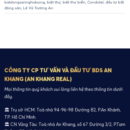
batdongsannghiduong
,
biệt thự
,
biệt thự biển
,
Condotel
,
đầu tư bất
động sản
,
Lê Vũ Trường An
CÔNG TY CP TƯ VẤN VÀ ĐẦU TƯ BDS AN
KHANG (AN KHANG REAL)
Mọi thông tin quý khách vui lòng liên hệ theo thông tin dưới
đây.
🏛️ Trụ sở HCM: Toà nhà 94-96-98 Đường B2, P.An Khánh,
TP. Hồ Chí Minh.
🏛️ CN Vũng Tàu: Toà nhà An Khang, số 67 Đường 3/2, P.Tam