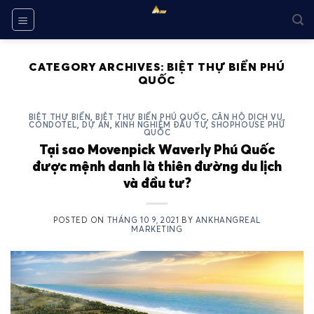
Skip
to
content
CATEGORY ARCHIVES:
BIỆT THỰ BIỂN PHÚ
QUỐC
BIỆT THỰ BIỂN
,
BIỆT THỰ BIỂN PHÚ QUỐC
,
CĂN HỘ DỊCH VỤ
,
CONDOTEL
,
DỰ ÁN
,
KINH NGHIỆM ĐẦU TƯ
,
SHOPHOUSE PHÚ
QUỐC
Tại sao Movenpick Waverly Phú Quốc
được mệnh danh là thiên đường du lịch
và đầu tư?
POSTED ON
THÁNG 10 9, 2021
BY
ANKHANGREAL
MARKETING