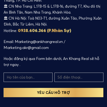
Thắng, TP. Hồ Chí Minh.
🏛️ CN Nha Trang: L.17B-15 & L.17B-16, đường T7, Khu đô thị
An Bình Tân, Nam Nha Trang, Khánh Hòa.
🏛️ CN Hà Nội: Toà N03-T1, đường Xuân Tảo, Phường Xuân
Đỉnh, Bắc Từ Liêm, Hà Nội.
0938.606.366 (P.Nhân Sự)
Hotline:
Email: Marketing@ankhangreal.vn /
Marketing.akr@gmail.com
Hoặc đăng ký qua Form bên dưới, An Khang Real sẽ hỗ
trợ ngay .