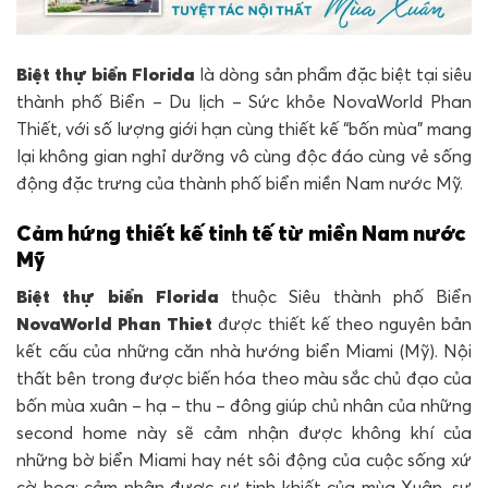
Biệt thự biển Florida
là dòng sản phẩm đặc biệt tại siêu
thành phố Biển – Du lịch – Sức khỏe NovaWorld Phan
Thiết, với số lượng giới hạn cùng thiết kế “bốn mùa” mang
lại không gian nghỉ dưỡng vô cùng độc đáo cùng vẻ sống
động đặc trưng của thành phố biển miền Nam nước Mỹ.
Cảm hứng thiết kế tinh tế từ miền Nam nước
Mỹ
Biệt thự biển Florida
thuộc Siêu thành phố Biển
NovaWorld Phan Thiet
được thiết kế theo nguyên bản
kết cấu của những căn nhà hướng biển Miami (Mỹ). Nội
thất bên trong được biến hóa theo màu sắc chủ đạo của
bốn mùa xuân – hạ – thu – đông giúp chủ nhân của những
second home này sẽ cảm nhận được không khí của
những bờ biển Miami hay nét sôi động của cuộc sống xứ
cờ hoa; cảm nhận được sự tinh khiết của mùa Xuân, sự