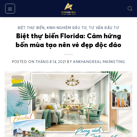
Skip
to
content
BIỆT THỰ BIỂN
,
KINH NGHIỆM ĐẦU TƯ
,
TƯ VẤN ĐẦU TƯ
Biệt thự biển Florida: Cảm hứng
bốn mùa tạo nên vẻ đẹp độc đáo
POSTED ON
THÁNG 8 14, 2021
BY
ANKHANGREAL MARKETING