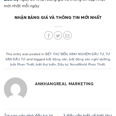
mới nhất mỗi ngày.
NHẬN BẢNG GIÁ VÀ THÔNG TIN MỚI NHẤT
This entry was posted in
BIỆT THỰ BIỂN
,
KINH NGHIỆM ĐẦU TƯ
,
TƯ
VẤN ĐẦU TƯ
and tagged
bất động sản
,
bất động sản nghỉ dưỡng
,
bđs Phan Thiết
,
biệt thự biển
,
Đầu tư
,
NovaWorld Phan Thiết
.
ANKHANGREAL MARKETING
Tại sao các nhà đầu tư lại
3 điều cần biết về biệt thự