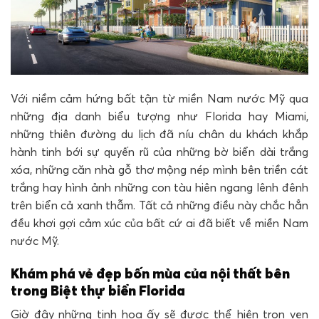
Với niềm cảm hứng bất tận từ miền Nam nước Mỹ qua
những địa danh biểu tượng như Florida hay Miami,
những thiên đường du lịch đã níu chân du khách khắp
hành tinh bới sự quyến rũ của những bờ biển dài trắng
xóa, những căn nhà gỗ thơ mộng nép mình bên triền cát
trắng hay hình ảnh những con tàu hiên ngang lênh đênh
trên biển cả xanh thẫm. Tất cả những điều này chắc hẳn
đều khơi gợi cảm xúc của bất cứ ai đã biết về miền Nam
nước Mỹ.
Khám phá vẻ đẹp bốn mùa của nội thất bên
trong Biệt thự biển Florida
Giờ đây những tinh hoa ấy sẽ được thể hiện trọn vẹn