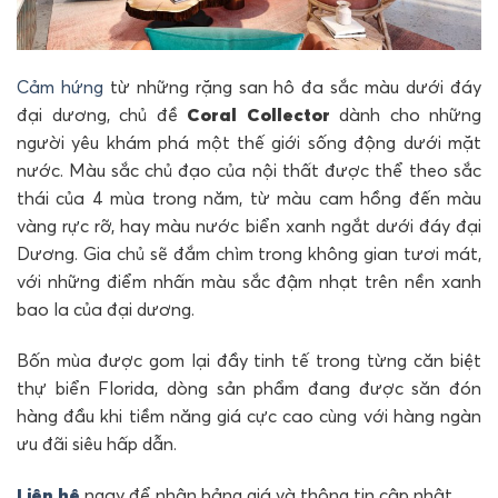
Cảm hứng
từ những rặng san hô đa sắc màu dưới đáy
đại dương, chủ đề
Coral Collector
dành cho những
người yêu khám phá một thế giới sống động dưới mặt
nước. Màu sắc chủ đạo của nội thất được thể theo sắc
thái của 4 mùa trong năm, từ màu cam hồng đến màu
vàng rực rỡ, hay màu nước biển xanh ngắt dưới đáy đại
Dương. Gia chủ sẽ đắm chìm trong không gian tươi mát,
với những điểm nhấn màu sắc đậm nhạt trên nền xanh
bao la của đại dương.
Bốn mùa được gom lại đầy tinh tế trong từng căn biệt
thự biển Florida, dòng sản phẩm đang được săn đón
hàng đầu khi tiềm năng giá cực cao cùng với hàng ngàn
ưu đãi siêu hấp dẫn.
Liên hệ
ngay để nhận bảng giá và thông tin cập nhật