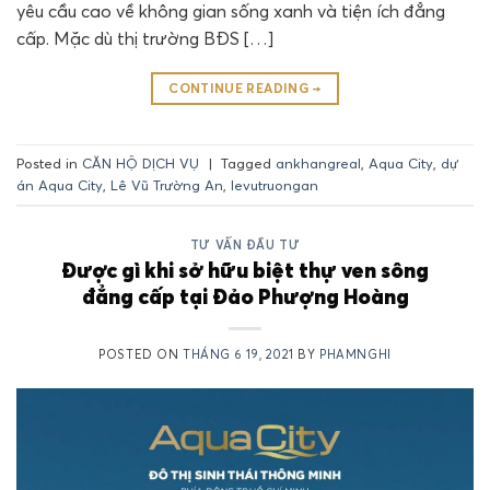
yêu cầu cao về không gian sống xanh và tiện ích đẳng
cấp. Mặc dù thị trường BĐS […]
CONTINUE READING
→
Posted in
CĂN HỘ DỊCH VỤ
|
Tagged
ankhangreal
,
Aqua City
,
dự
án Aqua City
,
Lê Vũ Trường An
,
levutruongan
TƯ VẤN ĐẦU TƯ
Được gì khi sở hữu biệt thự ven sông
đẳng cấp tại Đảo Phượng Hoàng
POSTED ON
THÁNG 6 19, 2021
BY
PHAMNGHI