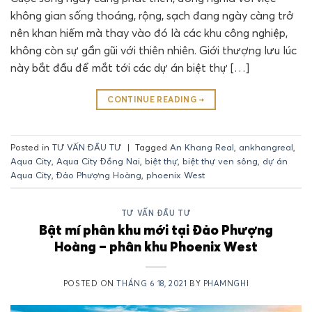
không gian sống thoáng, rộng, sạch đang ngày càng trở
nên khan hiếm mà thay vào đó là các khu công nghiệp,
không còn sự gần gũi với thiên nhiên. Giới thượng lưu lúc
này bắt đầu để mắt tới các dự án biệt thự […]
CONTINUE READING
→
Posted in
TƯ VẤN ĐẦU TƯ
|
Tagged
An Khang Real
,
ankhangreal
,
Aqua City
,
Aqua City Đồng Nai
,
biệt thự
,
biệt thự ven sông
,
dự án
Aqua City
,
Đảo Phượng Hoàng
,
phoenix West
TƯ VẤN ĐẦU TƯ
Bật mí phân khu mới tại Đảo Phượng
Hoàng – phân khu Phoenix West
POSTED ON
THÁNG 6 18, 2021
BY
PHAMNGHI