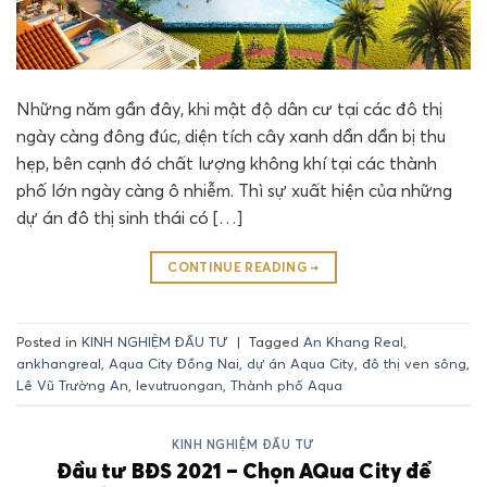
Những năm gần đây, khi mật độ dân cư tại các đô thị
ngày càng đông đúc, diện tích cây xanh dần dần bị thu
hẹp, bên cạnh đó chất lượng không khí tại các thành
phố lớn ngày càng ô nhiễm. Thì sự xuất hiện của những
dự án đô thị sinh thái có […]
CONTINUE READING
→
Posted in
KINH NGHIỆM ĐẦU TƯ
|
Tagged
An Khang Real
,
ankhangreal
,
Aqua City Đồng Nai
,
dự án Aqua City
,
đô thị ven sông
,
Lê Vũ Trường An
,
levutruongan
,
Thành phố Aqua
KINH NGHIỆM ĐẦU TƯ
Đầu tư BĐS 2021 – Chọn AQua City để