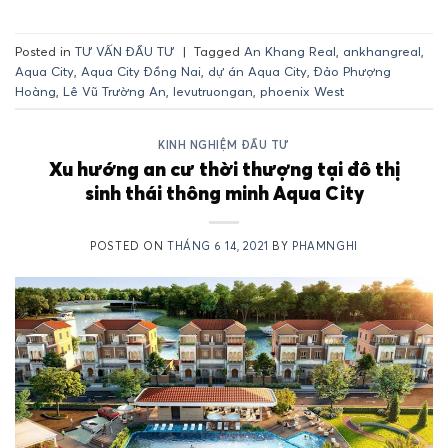
Posted in
TƯ VẤN ĐẦU TƯ
|
Tagged
An Khang Real
,
ankhangreal
,
Aqua City
,
Aqua City Đồng Nai
,
dự án Aqua City
,
Đảo Phượng
Hoàng
,
Lê Vũ Trường An
,
levutruongan
,
phoenix West
KINH NGHIỆM ĐẦU TƯ
Xu hướng an cư thời thượng tại đô thị
sinh thái thông minh Aqua City
POSTED ON
THÁNG 6 14, 2021
BY
PHAMNGHI