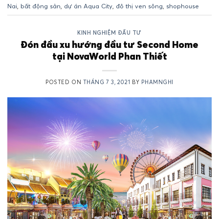
Nai
,
bất động sản
,
dự án Aqua City
,
đô thị ven sông
,
shophouse
KINH NGHIỆM ĐẦU TƯ
Đón đầu xu hướng đầu tư Second Home
tại NovaWorld Phan Thiết
POSTED ON
THÁNG 7 3, 2021
BY
PHAMNGHI