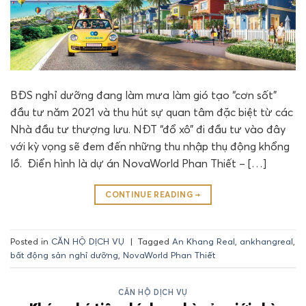
BĐS nghỉ dưỡng đang làm mưa làm gió tạo “cơn sốt”
đầu tư năm 2021 và thu hút sự quan tâm đặc biệt từ các
Nhà đầu tư thượng lưu. NĐT “đổ xô” đi đầu tư vào đây
với kỳ vọng sẽ đem đến những thu nhập thụ động khổng
lồ. Điển hình là dự án NovaWorld Phan Thiết – […]
CONTINUE READING
→
Posted in
CĂN HỘ DỊCH VỤ
|
Tagged
An Khang Real
,
ankhangreal
,
bất động sản nghỉ dưỡng
,
NovaWorld Phan Thiết
CĂN HỘ DỊCH VỤ