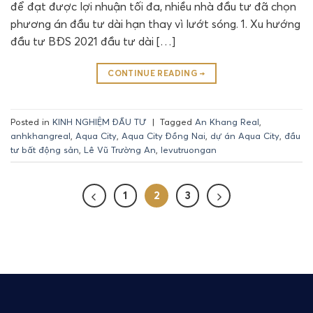
để đạt được lợi nhuận tối đa, nhiều nhà đầu tư đã chọn
phương án đầu tư dài hạn thay vì lướt sóng. 1. Xu hướng
đầu tư BĐS 2021 đầu tư dài […]
CONTINUE READING
→
Posted in
KINH NGHIỆM ĐẦU TƯ
|
Tagged
An Khang Real
,
anhkhangreal
,
Aqua City
,
Aqua City Đồng Nai
,
dự án Aqua City
,
đầu
tư bất động sản
,
Lê Vũ Trường An
,
levutruongan
1
2
3