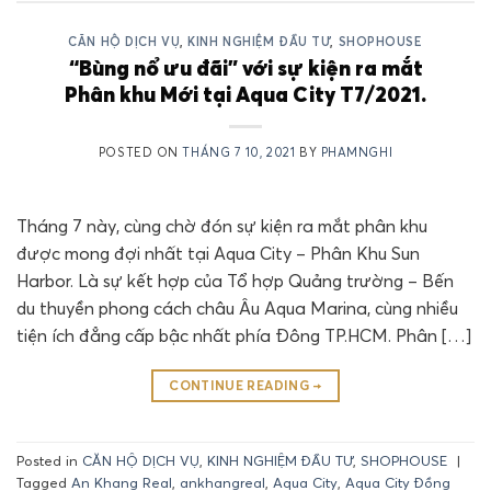
CĂN HỘ DỊCH VỤ
,
KINH NGHIỆM ĐẦU TƯ
,
SHOPHOUSE
“Bùng nổ ưu đãi” với sự kiện ra mắt
Phân khu Mới tại Aqua City T7/2021.
POSTED ON
THÁNG 7 10, 2021
BY
PHAMNGHI
Tháng 7 này, cùng chờ đón sự kiện ra mắt phân khu
được mong đợi nhất tại Aqua City – Phân Khu Sun
Harbor. Là sự kết hợp của Tổ hợp Quảng trường – Bến
du thuyền phong cách châu Âu Aqua Marina, cùng nhiều
tiện ích đẳng cấp bậc nhất phía Đông TP.HCM. Phân […]
CONTINUE READING
→
Posted in
CĂN HỘ DỊCH VỤ
,
KINH NGHIỆM ĐẦU TƯ
,
SHOPHOUSE
|
Tagged
An Khang Real
,
ankhangreal
,
Aqua City
,
Aqua City Đồng