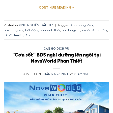
CONTINUE READING
→
Posted in
KINH NGHIỆM ĐẦU TƯ
|
Tagged
An Khang Real
,
ankhangreal
,
bất động sản sinh thái
,
batdongsan
,
dự án Aqua City
,
Lê Vũ Trường An
CĂN HỘ DỊCH VỤ
“Cơn sốt” BĐS nghỉ dưỡng lên ngôi tại
NovaWorld Phan Thiết
POSTED ON
THÁNG 6 27, 2021
BY
PHAMNGHI