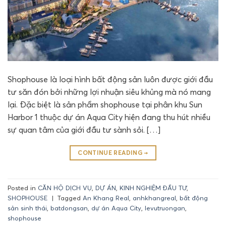
Shophouse là loại hình bất động sản luôn được giới đầu
tư săn đón bởi những lợi nhuận siêu khủng mà nó mang
lại. Đặc biệt là sản phẩm shophouse tại phân khu Sun
Harbor 1 thuộc dự án Aqua City hiện đang thu hút nhiều
sự quan tâm của giới đầu tư sành sỏi. […]
CONTINUE READING
→
Posted in
CĂN HỘ DỊCH VỤ
,
DỰ ÁN
,
KINH NGHIỆM ĐẦU TƯ
,
SHOPHOUSE
|
Tagged
An Khang Real
,
anhkhangreal
,
bất động
sản sinh thái
,
batdongsan
,
dự án Aqua City
,
levutruongan
,
shophouse