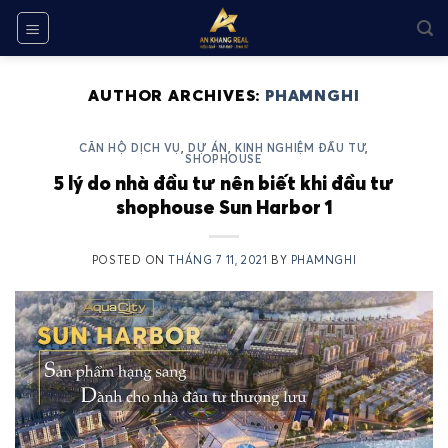
Skip
to
content
AUTHOR ARCHIVES:
PHAMNGHI
CĂN HỘ DỊCH VỤ
,
DỰ ÁN
,
KINH NGHIỆM ĐẦU TƯ
,
SHOPHOUSE
5 lý do nhà đầu tư nên biết khi đầu tư
shophouse Sun Harbor 1
POSTED ON
THÁNG 7 11, 2021
BY
PHAMNGHI