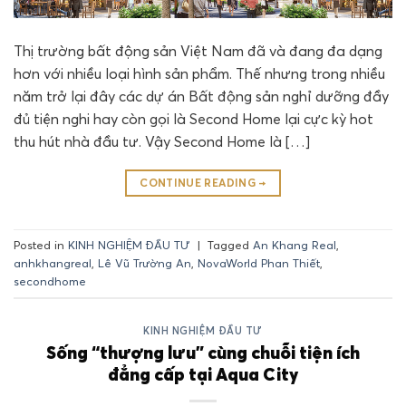
Thị trường bất động sản Việt Nam đã và đang đa dạng
hơn với nhiều loại hình sản phẩm. Thế nhưng trong nhiều
năm trở lại đây các dự án Bất động sản nghỉ dưỡng đầy
đủ tiện nghi hay còn gọi là Second Home lại cực kỳ hot
thu hút nhà đầu tư. Vậy Second Home là […]
CONTINUE READING
→
Posted in
KINH NGHIỆM ĐẦU TƯ
|
Tagged
An Khang Real
,
anhkhangreal
,
Lê Vũ Trường An
,
NovaWorld Phan Thiết
,
secondhome
KINH NGHIỆM ĐẦU TƯ
Sống “thượng lưu” cùng chuỗi tiện ích
đẳng cấp tại Aqua City