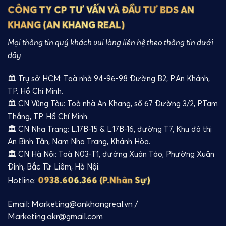
CÔNG TY CP TƯ VẤN VÀ ĐẦU TƯ BDS AN
KHANG (AN KHANG REAL)
Mọi thông tin quý khách vui lòng liên hệ theo thông tin dưới
đây.
🏛️ Trụ sở HCM: Toà nhà 94-96-98 Đường B2, P.An Khánh,
TP. Hồ Chí Minh.
🏛️ CN Vũng Tàu: Toà nhà An Khang, số 67 Đường 3/2, P.Tam
Thắng, TP. Hồ Chí Minh.
🏛️ CN Nha Trang: L.17B-15 & L.17B-16, đường T7, Khu đô thị
An Bình Tân, Nam Nha Trang, Khánh Hòa.
🏛️ CN Hà Nội: Toà N03-T1, đường Xuân Tảo, Phường Xuân
Đỉnh, Bắc Từ Liêm, Hà Nội.
0938.606.366 (P.Nhân Sự)
Hotline:
Email: Marketing@ankhangreal.vn /
Marketing.akr@gmail.com